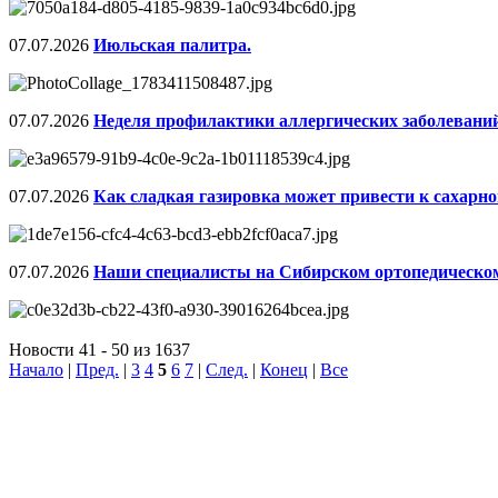
07.07.2026
Июльская палитра.
07.07.2026
Неделя профилактики аллергических заболеваний
07.07.2026
Как сладкая газировка может привести к сахарно
07.07.2026
Наши специалисты на Сибирском ортопедическо
Новости 41 - 50 из 1637
Начало
|
Пред.
|
3
4
5
6
7
|
След.
|
Конец
|
Все