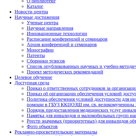
О библиотеке
Каталог
Новости центра
Научные достижения
Ученые центра
Научные направления
Инновационные технологии
Расписание конференций и семинаров
Архив конференций и семинаров
Монографии
Патенты
Сборники тезисов
Список опубликованных научных и учебно-методич
Проект методических рекомендаций
Целевое обучение
Доступная среда
Приказ о ответственных сотрудников за организа
Приказ об организации обеспечения условий дост
Политика обеспечения условий доступности для ин
помощи в ГБУЗ ККЦОЗШ им. св. великомученицы
Порядок предоставления медицинских услуг инвал
Памятка для инвалидов и маломобильных групп н
Реестр значимых (приоритетных) для инвалидов 
Фото объектов
Рекламно-просветительские материалы