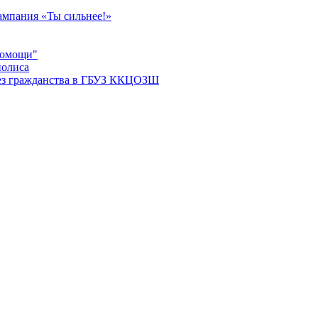
мпания «Ты сильнее!»
помощи"
полиса
ез гражданства в ГБУЗ ККЦОЗШ