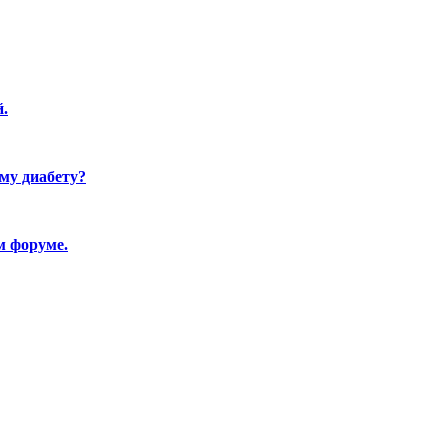
.
му диабету?
м форуме.