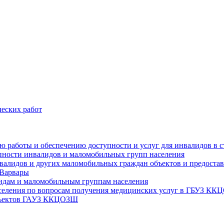
еских работ
цию работы и обеспечению доступности и услуг для инвалидов 
упности инвалидов и маломобильных групп населения
валидов и других маломобильных граждан объектов и предоставл
 Варвары
идам и маломобильным группам населения
аселения по вопросам получения медицинских услуг в ГБУЗ К
объектов ГАУЗ ККЦОЗШ