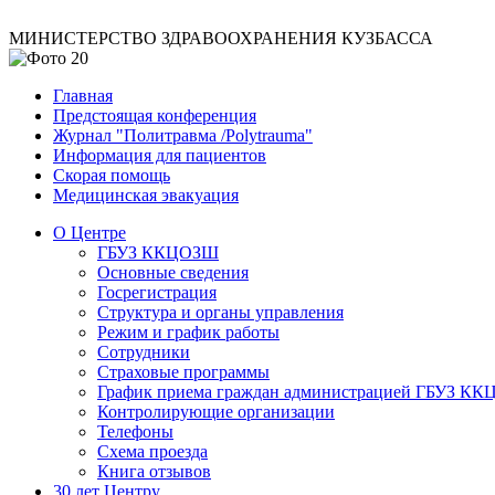
МИНИСТЕРСТВО ЗДРАВООХРАНЕНИЯ КУЗБАССА
Главная
Предстоящая конференция
Журнал "Политравма /Polytrauma"
Информация для пациентов
Скорая помощь
Медицинская эвакуация
О Центре
ГБУЗ ККЦОЗШ
Основные сведения
Госрегистрация
Структура и органы управления
Режим и график работы
Сотрудники
Страховые программы
График приема граждан администрацией ГБУЗ К
Контролирующие организации
Телефоны
Схема проезда
Книга отзывов
30 лет Центру