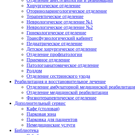
Отделение анестезиологии и реанимации
Хирургическое отделение
Оториноларингологическое отделение
Терапевтическое отделение
Неврологическое отделение №1
Неврологическое отделение №2
Гинекологическое отделение
Трансфузиологический кабинет
Педиатрическое отделение
Детское хирургическое отделение
Отделение профпатологии
Приемное отделение
Патологоанатомическое отделение
Роддом
Отделение сестринского ухода
Реабилитация и восстановительное лечение
Отделение амбулаторной медицинской реабилитац
Отделение медицинской реабилитации
Физиотерапевтическое отделение
Дополнительный сервис
Кафе (столовая)
Парковая зона
Парковка для пациентов
Немедицинские услуги
Библиотека