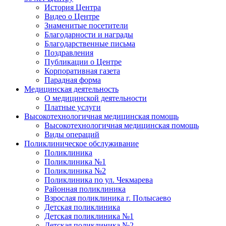
История Центра
Видео о Центре
Знаменитые посетители
Благодарности и награды
Благодарственные письма
Поздравления
Публикации о Центре
Корпоративная газета
Парадная форма
Медицинская деятельность
О медицинской деятельности
Платные услуги
Высокотехнологичная медицинская помощь
Высокотехнологичная медицинская помощь
Виды операций
Поликлиническое обслуживание
Поликлиника
Поликлиника №1
Поликлиника №2
Поликлиника по ул. Чекмарева
Районная поликлиника
Взрослая поликлиника г. Полысаево
Детская поликлиника
Детская поликлиника №1
Детская поликлиника №2