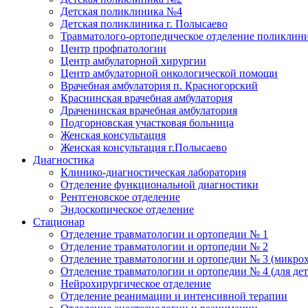
Детская поликлиника №4
Детская поликлиника г. Полысаево
Травматолого-ортопедическое отделение поликлин
Центр профпатологии
Центр амбулаторной хирургии
Центр амбулаторной онкологической помощи
Врачебная амбулатория п. Красногорский
Краснинская врачебная амбулатория
Драченинская врачебная амбулатория
Подгорновская участковая больница
Женская консультация
Женская консультация г.Полысаево
Диагностика
Клинико-диагностическая лаборатория
Отделение функциональной диагностики
Рентгеновское отделение
Эндоскопическое отделение
Стационар
Отделение травматологии и ортопедии № 1
Отделение травматологии и ортопедии № 2
Отделение травматологии и ортопедии № 3 (микро
Отделение травматологии и ортопедии № 4 (для дет
Нейрохирургическое отделение
Отделение реанимации и интенсивной терапии