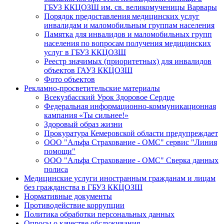
ГБУЗ ККЦОЗШ им. св. великомученицы Варвары
Порядок предоставления медицинских услуг
инвалидам и маломобильным группам населения
Памятка для инвалидов и маломобильных групп
населения по вопросам получения медицинских
услуг в ГБУЗ ККЦОЗШ
Реестр значимых (приоритетных) для инвалидов
объектов ГАУЗ ККЦОЗШ
Фото объектов
Рекламно-просветительские материалы
Всекузбасский Урок Здоровое Сердце
Федеральная информационно-коммуникационная
кампания «Ты сильнее!»
Здоровый образ жизни
Прокуратура Кемеровской области предупреждает
ООО "Альфа Страхование - ОМС" сервис "Линия
помощи"
ООО "Альфа Страхование - ОМС" Сверка данных
полиса
Медицинские услуги иностранным гражданам и лицам
без гражданства в ГБУЗ ККЦОЗШ
Нормативные документы
Противодействие коррупции
Политика обработки персональных данных
Опросы о качестве обслуживания