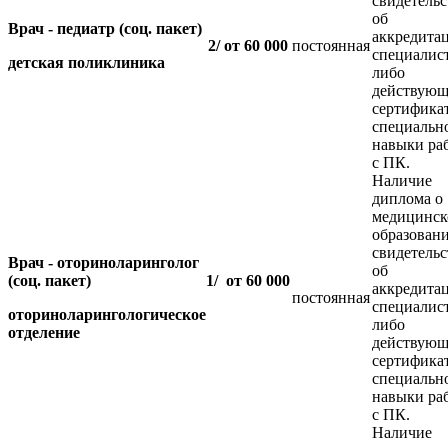
свидетельс
об
Врач - педиатр (соц. пакет)
аккредита
2/ от 60 000
постоянная
специалис
детская поликлиника
либо
действующ
сертифика
специальн
навыки ра
с ПК.
Наличие
диплома о
медицинс
образовани
свидетельс
Врач - оториноларинголог
об
(соц. пакет)
1/ от 60 000
аккредита
постоянная
специалис
оториноларингологическое
либо
отделение
действующ
сертифика
специальн
навыки ра
с ПК.
Наличие