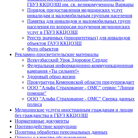
ГБУЗ ККЦОЗШ им. св. великомученицы Варвары
Порядок предоставления медицинских услуг
инвалидам и маломобильным группам населения
Памятка для инвалидов и маломобильных групп
населения по вопросам получения медицинских
услуг в ГБУЗ ККЦОЗШ
Реестр значимых (приоритетных) для инвалидов
объектов ГАУЗ ККЦОЗШ
Фото объектов
Рекламно-просветительские материалы
Всекузбасский Урок Здоровое Сердце
Федеральная информационно-коммуникационная
кампания «Ты сильнее!»
Здоровый образ жизни
Прокуратура Кемеровской области предупреждает
ООО "Альфа Страхование - ОМС" сервис "Линия
помощи"
ООО "Альфа Страхование - ОМС" Сверка данных
полиса
Медицинские услуги иностранным гражданам и лицам
без гражданства в ГБУЗ ККЦОЗШ
Нормативные документы
Противодействие коррупции
Политика обработки персональных данных
Опросы о качестве обслуживания