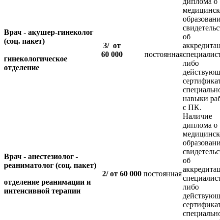
диплома о
медицинс
образовани
свидетельс
Врач - акушер-гинеколог
об
(соц. пакет)
3/
от
аккредита
60 000
постоянная
специалис
гинекологическое
либо
отделение
действующ
сертифика
специальн
навыки ра
с ПК.
Наличие
диплома о
медицинс
образовани
свидетельс
Врач - анестезиолог -
об
реаниматолог (соц. пакет)
аккредита
2/ от 60 000
постоянная
специалис
отделение реанимации и
либо
интенсивной терапии
действующ
сертифика
специальн