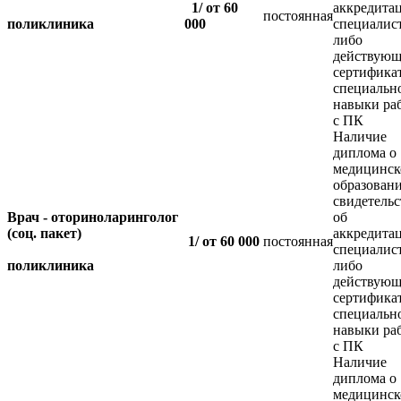
1/ от 60
аккредита
постоянная
поликлиника
000
специалис
либо
действующ
сертифика
специальн
навыки ра
с ПК
Наличие
диплома о
медицинс
образовани
свидетельс
Врач - оториноларинголог
об
(соц. пакет)
аккредита
1/ от 60 000
постоянная
специалис
поликлиника
либо
действующ
сертифика
специальн
навыки ра
с ПК
Наличие
диплома о
медицинс