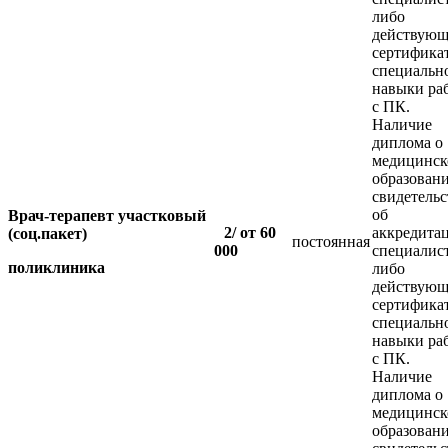
либо
действующ
сертифика
специальн
навыки ра
с ПК.
Наличие
диплома о
медицинс
образовани
свидетельс
об
Врач-терапевт участковый
2/ от 60
аккредита
(соц.пакет)
постоянная
000
специалис
поликлиника
либо
действующ
сертифика
специальн
навыки ра
с ПК.
Наличие
диплома о
медицинс
образовани