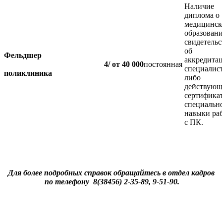
Наличие
диплома о
медицинс
образовани
свидетельс
об
Фельдшер
аккредита
4/
от 40 000
постоянная
специалис
поликлиника
либо
действующ
сертифика
специальн
навыки ра
с ПК.
Для более подробных справок обращайтесь в отдел кадров
по телефону 8(38456) 2-35-89, 9-51-90.