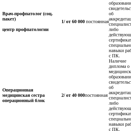
образовани
свидетельс
Врач-профпатолог
(соц.
об
пакет)
аккредита
1/
от 60 000
постоянная
специалис
центр профпатологии
либо
действующ
сертифика
специальн
навыки ра
с ПК.
Наличие
диплома о
медицинс
образовани
свидетельс
об
Операционная
аккредита
медицинская сестра
2/
от 40 000
постоянная
специалис
операционный блок
либо
действующ
сертифика
специальн
навыки ра
с ПК.