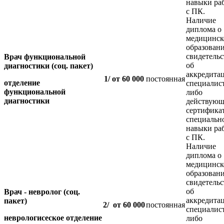
навыки ра
с ПК.
Наличие
диплома о
медицинс
образовани
свидетельс
Врач функциональной
об
диагностики (соц. пакет)
аккредита
1/ от 60 000
постоянная
отделение
специалис
функциональной
либо
диагностики
действующ
сертифика
специальн
навыки ра
с ПК.
Наличие
диплома о
медицинс
образовани
свидетельс
об
Врач - невролог (соц.
аккредита
пакет)
2/ от 60 000
постоянная
специалис
неврологисеское отделение
либо