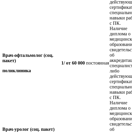
действующ
сертифика
специальн
навыки ра
с ПК.
Наличие
диплома о
медицинс
образовани
свидетельс
об
Врач-офтальмолог (соц.
аккредита
пакет)
1/ от 60 000
постоянная
специалис
поликлиника
либо
действующ
сертифика
специальн
навыки ра
с ПК.
Наличие
диплома о
медицинс
образовани
свидетельс
Врач-уролог
(соц. пакет)
об