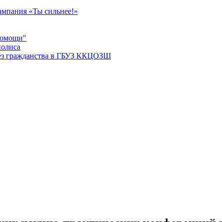
мпания «Ты сильнее!»
помощи"
полиса
ез гражданства в ГБУЗ ККЦОЗШ