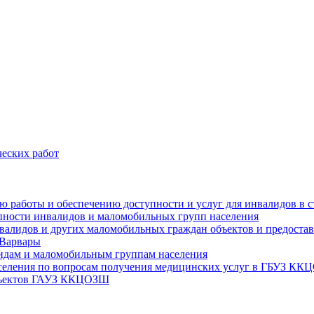
еских работ
цию работы и обеспечению доступности и услуг для инвалидов 
упности инвалидов и маломобильных групп населения
валидов и других маломобильных граждан объектов и предоставл
 Варвары
идам и маломобильным группам населения
аселения по вопросам получения медицинских услуг в ГБУЗ К
объектов ГАУЗ ККЦОЗШ