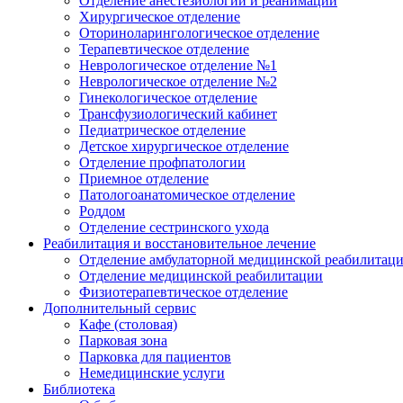
Отделение анестезиологии и реанимации
Хирургическое отделение
Оториноларингологическое отделение
Терапевтическое отделение
Неврологическое отделение №1
Неврологическое отделение №2
Гинекологическое отделение
Трансфузиологический кабинет
Педиатрическое отделение
Детское хирургическое отделение
Отделение профпатологии
Приемное отделение
Патологоанатомическое отделение
Роддом
Отделение сестринского ухода
Реабилитация и восстановительное лечение
Отделение амбулаторной медицинской реабилитац
Отделение медицинской реабилитации
Физиотерапевтическое отделение
Дополнительный сервис
Кафе (столовая)
Парковая зона
Парковка для пациентов
Немедицинские услуги
Библиотека