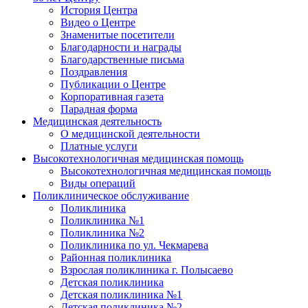
История Центра
Видео о Центре
Знаменитые посетители
Благодарности и награды
Благодарственные письма
Поздравления
Публикации о Центре
Корпоративная газета
Парадная форма
Медицинская деятельность
О медицинской деятельности
Платные услуги
Высокотехнологичная медицинская помощь
Высокотехнологичная медицинская помощь
Виды операций
Поликлиническое обслуживание
Поликлиника
Поликлиника №1
Поликлиника №2
Поликлиника по ул. Чекмарева
Районная поликлиника
Взрослая поликлиника г. Полысаево
Детская поликлиника
Детская поликлиника №1
Детская поликлиника №2