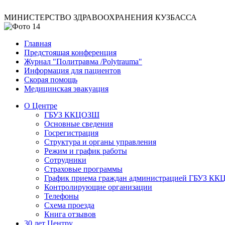
МИНИСТЕРСТВО ЗДРАВООХРАНЕНИЯ КУЗБАССА
Главная
Предстоящая конференция
Журнал "Политравма /Polytrauma"
Информация для пациентов
Скорая помощь
Медицинская эвакуация
О Центре
ГБУЗ ККЦОЗШ
Основные сведения
Госрегистрация
Структура и органы управления
Режим и график работы
Сотрудники
Страховые программы
График приема граждан администрацией ГБУЗ К
Контролирующие организации
Телефоны
Схема проезда
Книга отзывов
30 лет Центру