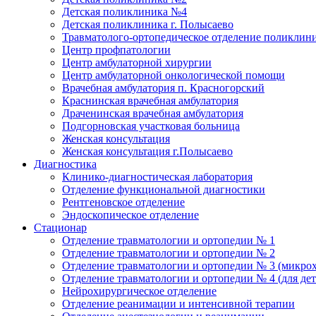
Детская поликлиника №4
Детская поликлиника г. Полысаево
Травматолого-ортопедическое отделение поликлин
Центр профпатологии
Центр амбулаторной хирургии
Центр амбулаторной онкологической помощи
Врачебная амбулатория п. Красногорский
Краснинская врачебная амбулатория
Драченинская врачебная амбулатория
Подгорновская участковая больница
Женская консультация
Женская консультация г.Полысаево
Диагностика
Клинико-диагностическая лаборатория
Отделение функциональной диагностики
Рентгеновское отделение
Эндоскопическое отделение
Стационар
Отделение травматологии и ортопедии № 1
Отделение травматологии и ортопедии № 2
Отделение травматологии и ортопедии № 3 (микро
Отделение травматологии и ортопедии № 4 (для дет
Нейрохирургическое отделение
Отделение реанимации и интенсивной терапии