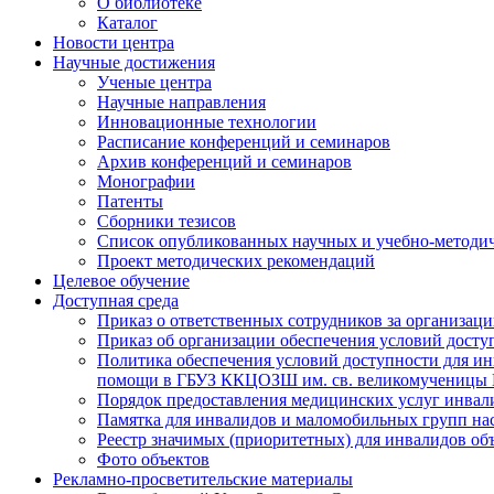
О библиотеке
Каталог
Новости центра
Научные достижения
Ученые центра
Научные направления
Инновационные технологии
Расписание конференций и семинаров
Архив конференций и семинаров
Монографии
Патенты
Сборники тезисов
Список опубликованных научных и учебно-методич
Проект методических рекомендаций
Целевое обучение
Доступная среда
Приказ о ответственных сотрудников за организа
Приказ об организации обеспечения условий дост
Политика обеспечения условий доступности для ин
помощи в ГБУЗ ККЦОЗШ им. св. великомученицы
Порядок предоставления медицинских услуг инвал
Памятка для инвалидов и маломобильных групп н
Реестр значимых (приоритетных) для инвалидов 
Фото объектов
Рекламно-просветительские материалы