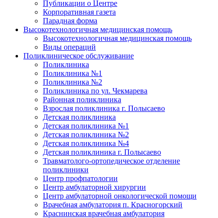
Публикации о Центре
Корпоративная газета
Парадная форма
Высокотехнологичная медицинская помощь
Высокотехнологичная медицинская помощь
Виды операций
Поликлиническое обслуживание
Поликлиника
Поликлиника №1
Поликлиника №2
Поликлиника по ул. Чекмарева
Районная поликлиника
Взрослая поликлиника г. Полысаево
Детская поликлиника
Детская поликлиника №1
Детская поликлиника №2
Детская поликлиника №4
Детская поликлиника г. Полысаево
Травматолого-ортопедическое отделение
поликлиники
Центр профпатологии
Центр амбулаторной хирургии
Центр амбулаторной онкологической помощи
Врачебная амбулатория п. Красногорский
Краснинская врачебная амбулатория