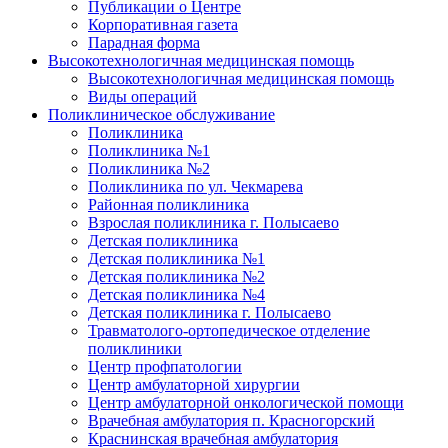
Публикации о Центре
Корпоративная газета
Парадная форма
Высокотехнологичная медицинская помощь
Высокотехнологичная медицинская помощь
Виды операций
Поликлиническое обслуживание
Поликлиника
Поликлиника №1
Поликлиника №2
Поликлиника по ул. Чекмарева
Районная поликлиника
Взрослая поликлиника г. Полысаево
Детская поликлиника
Детская поликлиника №1
Детская поликлиника №2
Детская поликлиника №4
Детская поликлиника г. Полысаево
Травматолого-ортопедическое отделение
поликлиники
Центр профпатологии
Центр амбулаторной хирургии
Центр амбулаторной онкологической помощи
Врачебная амбулатория п. Красногорский
Краснинская врачебная амбулатория