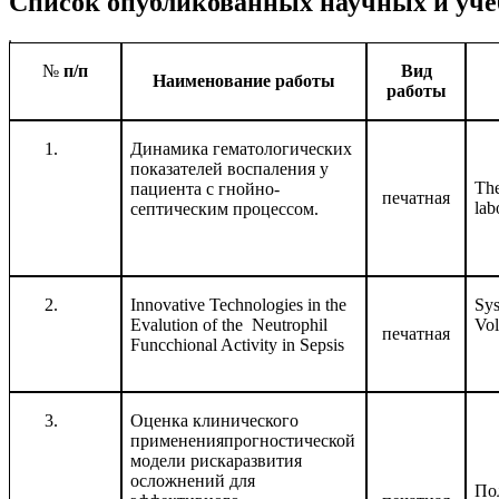
Список опубликованных научных и учебн
№
п/п
Вид
Наименование работы
работы
Динамика гематологических
показателей воспаления у
The
пациента с гнойно-
печатная
lab
септическим процессом.
Innovative Technologies in the
Sys
Evalution of the Neutrophil
Vol
печатная
Funcchional Activity in Sepsis
Оценка клинического
примененияпрогностической
модели рискаразвития
осложнений для
Пол