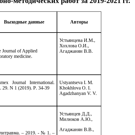
о-методических работ за 2019-2021 гг.
Выходные данные
Авторы
Устьянцева И.М.,
Хохлова О.И.,
 Journal of Applied
Агаджанян В.В.
oratory medicine.
mex Journal International.
Ustyantseva
I. M.
. 29. N 1 (2019). P
. 34-39
Khokhlova O. I.
Agadzhanyan V. V.
Устьянцев Д.Д.,
Милюков А.Ю.,
Агаджанян В.В.,
итравма. – 2019. - № 1. –