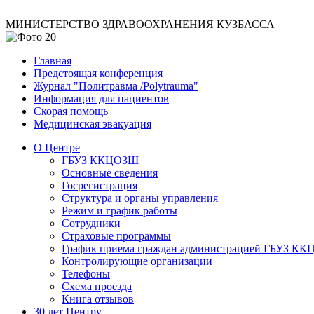
МИНИСТЕРСТВО ЗДРАВООХРАНЕНИЯ КУЗБАССА
Главная
Предстоящая конференция
Журнал "Политравма /Polytrauma"
Информация для пациентов
Скорая помощь
Медицинская эвакуация
О Центре
ГБУЗ ККЦОЗШ
Основные сведения
Госрегистрация
Структура и органы управления
Режим и график работы
Сотрудники
Страховые программы
График приема граждан администрацией ГБУЗ К
Контролирующие организации
Телефоны
Схема проезда
Книга отзывов
30 лет Центру