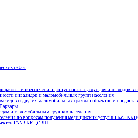
еских работ
цию работы и обеспечению доступности и услуг для инвалидов 
упности инвалидов и маломобильных групп населения
валидов и других маломобильных граждан объектов и предоставл
 Варвары
идам и маломобильным группам населения
аселения по вопросам получения медицинских услуг в ГБУЗ К
объектов ГАУЗ ККЦОЗШ