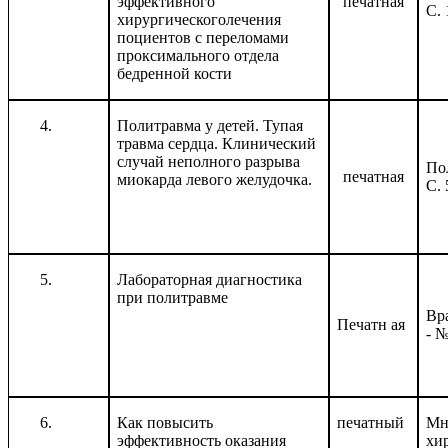
эффективного
печатная
С. 
хирургическоголечения
поциентов с переломами
проксимального отдела
бедренной кости
Политравма у детей. Тупая
травма сердца. Клинический
случай неполного разрыва
Пол
печатная
миокарда левого желудочка.
С. 
Лабораторная диагностика
при политравме
Вр
Печатн ая
- 
Как повысить
печатный
Мн
эффективность оказания
хи