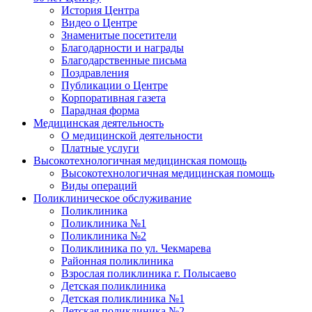
История Центра
Видео о Центре
Знаменитые посетители
Благодарности и награды
Благодарственные письма
Поздравления
Публикации о Центре
Корпоративная газета
Парадная форма
Медицинская деятельность
О медицинской деятельности
Платные услуги
Высокотехнологичная медицинская помощь
Высокотехнологичная медицинская помощь
Виды операций
Поликлиническое обслуживание
Поликлиника
Поликлиника №1
Поликлиника №2
Поликлиника по ул. Чекмарева
Районная поликлиника
Взрослая поликлиника г. Полысаево
Детская поликлиника
Детская поликлиника №1
Детская поликлиника №2