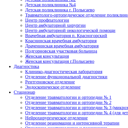
Детская поликлиника №4
Детская поликлиника г. Полысаево
Травматолого-ортопедическое отделение поликлин
Центр профпатологии
Центр амбулаторной хирургии
Центр амбулаторной онкологической помощи
Врачебная амбулатория п. Красногорский
Краснинская врачебная амбулатория
Драченинская врачебная амбулатория
Подгорновская участковая больница
Женская консультация
Женская консультация г.Полысаево
Диагностика
Клинико-диагностическая лаборатория
Отделение функциональной диагностики
Рентгеновское отделение
Эндоскопическое отделение
Стационар
Отделение травматологии и ортопедии № 1
Отделение травматологии и ортопедии № 2
Отделение травматологии и ортопедии № 3 (микро
Отделение травматологии и ортопедии № 4 (для дет
Нейрохирургическое отделение
Отделение реанимации и интенсивной терапии