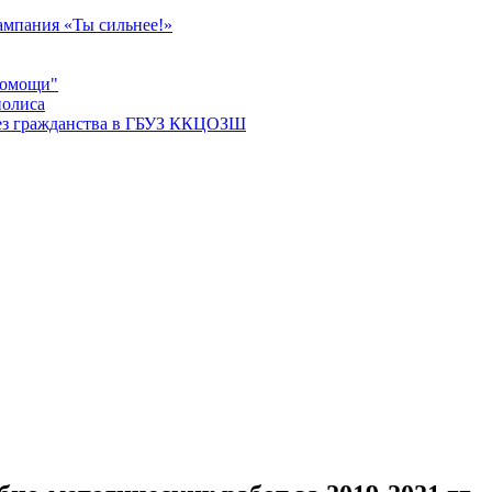
мпания «Ты сильнее!»
помощи"
полиса
ез гражданства в ГБУЗ ККЦОЗШ