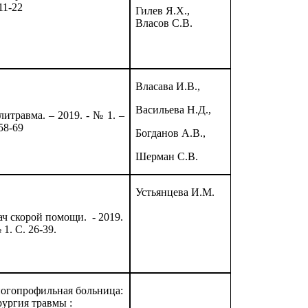
11-22
Гилев Я.Х.,
Власов С.В.
Власава И.В.,
Васильева Н.Д.,
итравма. – 2019. - № 1. –
58-69
Богданов А.В.,
Шерман С.В.
Устьянцева И.М.
ач скорой помощи. - 2019.
№ 1. С. 26-39.
огопрофильная больница:
рургия травмы :