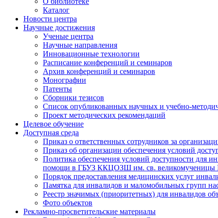
О библиотеке
Каталог
Новости центра
Научные достижения
Ученые центра
Научные направления
Инновационные технологии
Расписание конференций и семинаров
Архив конференций и семинаров
Монографии
Патенты
Сборники тезисов
Список опубликованных научных и учебно-методич
Проект методических рекомендаций
Целевое обучение
Доступная среда
Приказ о ответственных сотрудников за организа
Приказ об организации обеспечения условий дост
Политика обеспечения условий доступности для ин
помощи в ГБУЗ ККЦОЗШ им. св. великомученицы
Порядок предоставления медицинских услуг инвал
Памятка для инвалидов и маломобильных групп н
Реестр значимых (приоритетных) для инвалидов 
Фото объектов
Рекламно-просветительские материалы