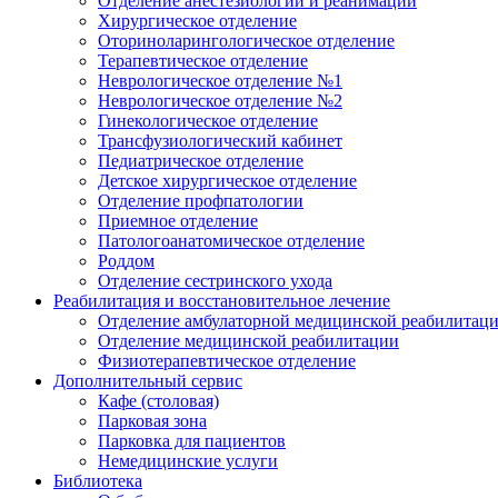
Отделение анестезиологии и реанимации
Хирургическое отделение
Оториноларингологическое отделение
Терапевтическое отделение
Неврологическое отделение №1
Неврологическое отделение №2
Гинекологическое отделение
Трансфузиологический кабинет
Педиатрическое отделение
Детское хирургическое отделение
Отделение профпатологии
Приемное отделение
Патологоанатомическое отделение
Роддом
Отделение сестринского ухода
Реабилитация и восстановительное лечение
Отделение амбулаторной медицинской реабилитац
Отделение медицинской реабилитации
Физиотерапевтическое отделение
Дополнительный сервис
Кафе (столовая)
Парковая зона
Парковка для пациентов
Немедицинские услуги
Библиотека