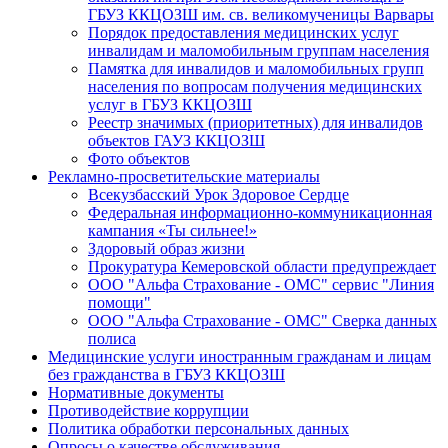
ГБУЗ ККЦОЗШ им. св. великомученицы Варвары
Порядок предоставления медицинских услуг
инвалидам и маломобильным группам населения
Памятка для инвалидов и маломобильных групп
населения по вопросам получения медицинских
услуг в ГБУЗ ККЦОЗШ
Реестр значимых (приоритетных) для инвалидов
объектов ГАУЗ ККЦОЗШ
Фото объектов
Рекламно-просветительские материалы
Всекузбасский Урок Здоровое Сердце
Федеральная информационно-коммуникационная
кампания «Ты сильнее!»
Здоровый образ жизни
Прокуратура Кемеровской области предупреждает
ООО "Альфа Страхование - ОМС" сервис "Линия
помощи"
ООО "Альфа Страхование - ОМС" Сверка данных
полиса
Медицинские услуги иностранным гражданам и лицам
без гражданства в ГБУЗ ККЦОЗШ
Нормативные документы
Противодействие коррупции
Политика обработки персональных данных
Опросы о качестве обслуживания