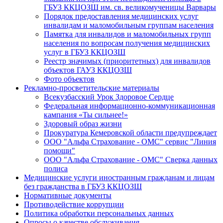
ГБУЗ ККЦОЗШ им. св. великомученицы Варвары
Порядок предоставления медицинских услуг
инвалидам и маломобильным группам населения
Памятка для инвалидов и маломобильных групп
населения по вопросам получения медицинских
услуг в ГБУЗ ККЦОЗШ
Реестр значимых (приоритетных) для инвалидов
объектов ГАУЗ ККЦОЗШ
Фото объектов
Рекламно-просветительские материалы
Всекузбасский Урок Здоровое Сердце
Федеральная информационно-коммуникационная
кампания «Ты сильнее!»
Здоровый образ жизни
Прокуратура Кемеровской области предупреждает
ООО "Альфа Страхование - ОМС" сервис "Линия
помощи"
ООО "Альфа Страхование - ОМС" Сверка данных
полиса
Медицинские услуги иностранным гражданам и лицам
без гражданства в ГБУЗ ККЦОЗШ
Нормативные документы
Противодействие коррупции
Политика обработки персональных данных
Опросы о качестве обслуживания