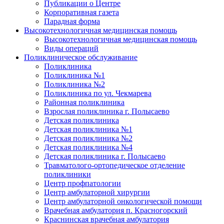
Публикации о Центре
Корпоративная газета
Парадная форма
Высокотехнологичная медицинская помощь
Высокотехнологичная медицинская помощь
Виды операций
Поликлиническое обслуживание
Поликлиника
Поликлиника №1
Поликлиника №2
Поликлиника по ул. Чекмарева
Районная поликлиника
Взрослая поликлиника г. Полысаево
Детская поликлиника
Детская поликлиника №1
Детская поликлиника №2
Детская поликлиника №4
Детская поликлиника г. Полысаево
Травматолого-ортопедическое отделение
поликлиники
Центр профпатологии
Центр амбулаторной хирургии
Центр амбулаторной онкологической помощи
Врачебная амбулатория п. Красногорский
Краснинская врачебная амбулатория