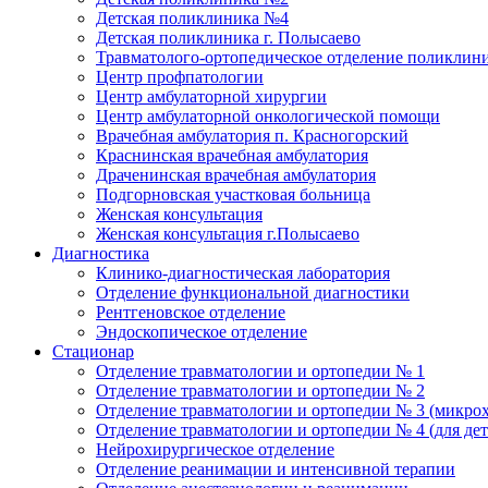
Детская поликлиника №4
Детская поликлиника г. Полысаево
Травматолого-ортопедическое отделение поликлин
Центр профпатологии
Центр амбулаторной хирургии
Центр амбулаторной онкологической помощи
Врачебная амбулатория п. Красногорский
Краснинская врачебная амбулатория
Драченинская врачебная амбулатория
Подгорновская участковая больница
Женская консультация
Женская консультация г.Полысаево
Диагностика
Клинико-диагностическая лаборатория
Отделение функциональной диагностики
Рентгеновское отделение
Эндоскопическое отделение
Стационар
Отделение травматологии и ортопедии № 1
Отделение травматологии и ортопедии № 2
Отделение травматологии и ортопедии № 3 (микро
Отделение травматологии и ортопедии № 4 (для дет
Нейрохирургическое отделение
Отделение реанимации и интенсивной терапии