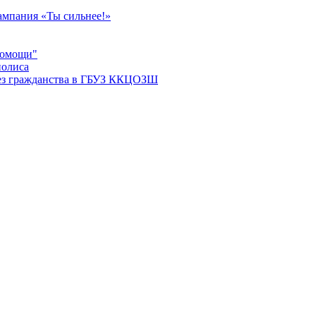
мпания «Ты сильнее!»
помощи"
полиса
ез гражданства в ГБУЗ ККЦОЗШ