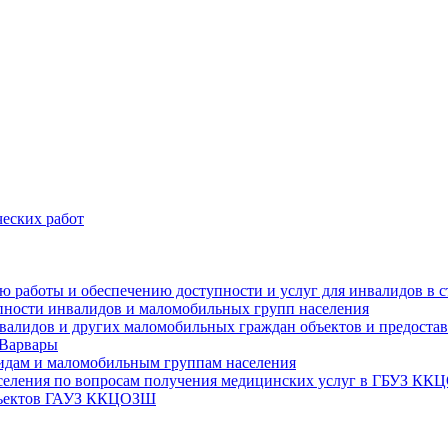
еских работ
цию работы и обеспечению доступности и услуг для инвалидов 
упности инвалидов и маломобильных групп населения
валидов и других маломобильных граждан объектов и предоставл
 Варвары
идам и маломобильным группам населения
аселения по вопросам получения медицинских услуг в ГБУЗ К
объектов ГАУЗ ККЦОЗШ