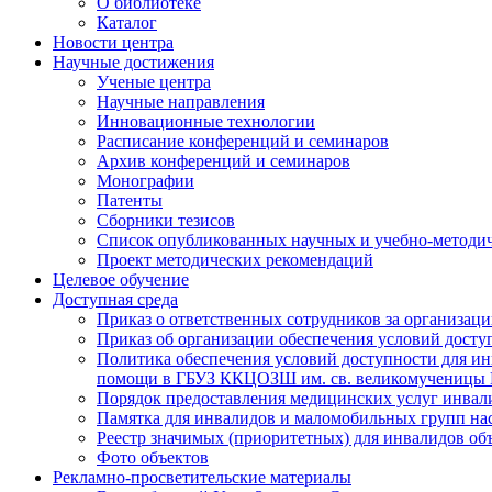
О библиотеке
Каталог
Новости центра
Научные достижения
Ученые центра
Научные направления
Инновационные технологии
Расписание конференций и семинаров
Архив конференций и семинаров
Монографии
Патенты
Сборники тезисов
Список опубликованных научных и учебно-методич
Проект методических рекомендаций
Целевое обучение
Доступная среда
Приказ о ответственных сотрудников за организа
Приказ об организации обеспечения условий дост
Политика обеспечения условий доступности для ин
помощи в ГБУЗ ККЦОЗШ им. св. великомученицы
Порядок предоставления медицинских услуг инвал
Памятка для инвалидов и маломобильных групп н
Реестр значимых (приоритетных) для инвалидов 
Фото объектов
Рекламно-просветительские материалы