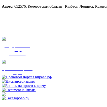
Адрес:
652576, Кемеровская область - Кузбасс, Ленинск-Кузне
Портал
государственных
услуг
Вы смогли
записаться к врачу?
Народный фронт
приглашает пройти
опрос