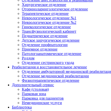
Отделение анестезиологии и реанимации
Хирургическое отделение
Оториноларингологическое отделение
Терапевтическое отделение
Неврологическое отделение №1
Неврологическое отделение №2
Гинекологическое отделение
Трансфузиологический кабинет
Педиатрическое отделение
Детское хирургическое отделение
Отделение профпатологии
Приемное отделение
Патологоанатомическое отделение
Роддом
Отделение сестринского ухода
Реабилитация и восстановительное лечение
Отделение амбулаторной медицинской реабилитац
Отделение медицинской реабилитации
Физиотерапевтическое отделение
Дополнительный сервис
Кафе (столовая)
Парковая зона
Парковка для пациентов
Немедицинские услуги
Библиотека