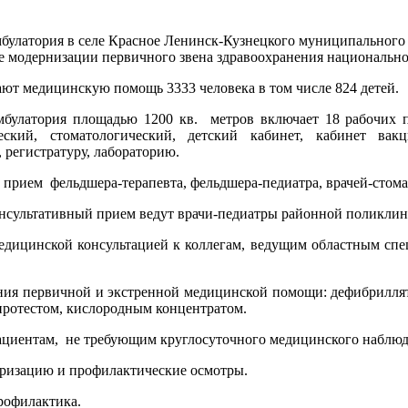
мбулатория в селе Красное Ленинск-Кузнецкого муниципального
е модернизации первичного звена здравоохранения национальног
ают медицинскую помощь 3333 человека в том числе 824 детей.
мбулатория площадью 1200 кв. метров включает 18 рабочих 
ческий, стоматологический, детский кабинет, кабинет ва
 регистратуру, лабораторию.
 прием фельдшера-терапевта, фельдшера-педиатра, врачей-стома
нсультативный прием ведут врачи-педиатры районной поликлин
едицинской консультацией к коллегам, ведущим областным спе
ания первичной и экстренной медицинской помощи: дефибриллят
пиротестом, кислородным концентратом.
циентам, не требующим круглосуточного медицинского наблюде
ризацию и профилактические осмотры.
рофилактика.