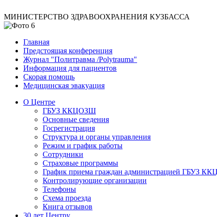
МИНИСТЕРСТВО ЗДРАВООХРАНЕНИЯ КУЗБАССА
Главная
Предстоящая конференция
Журнал "Политравма /Polytrauma"
Информация для пациентов
Скорая помощь
Медицинская эвакуация
О Центре
ГБУЗ ККЦОЗШ
Основные сведения
Госрегистрация
Структура и органы управления
Режим и график работы
Сотрудники
Страховые программы
График приема граждан администрацией ГБУЗ К
Контролирующие организации
Телефоны
Схема проезда
Книга отзывов
30 лет Центру