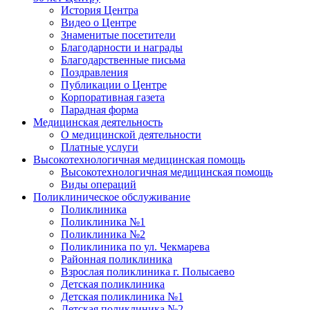
История Центра
Видео о Центре
Знаменитые посетители
Благодарности и награды
Благодарственные письма
Поздравления
Публикации о Центре
Корпоративная газета
Парадная форма
Медицинская деятельность
О медицинской деятельности
Платные услуги
Высокотехнологичная медицинская помощь
Высокотехнологичная медицинская помощь
Виды операций
Поликлиническое обслуживание
Поликлиника
Поликлиника №1
Поликлиника №2
Поликлиника по ул. Чекмарева
Районная поликлиника
Взрослая поликлиника г. Полысаево
Детская поликлиника
Детская поликлиника №1
Детская поликлиника №2