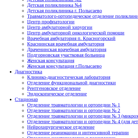
Детская поликлиника №4
Детская поликлиника г. Полысаево
Травматолого-ортопедическое отделение поликлин
Центр профпатологии
Центр амбулаторной хирургии
Центр амбулаторной онкологической помощи
Врачебная амбулатория п. Красногорский
Краснинская врачебная амбулатория
Драченинская врачебная амбулатория
Подгорновская участковая больница
Женская консультация
Женская консультация г.Полысаево
Диагностика
Клинико-диагностическая лаборатория
Отделение функциональной диагностики
Рентгеновское отделение
Эндоскопическое отделение
Стационар
Отделение травматологии и ортопедии № 1
Отделение травматологии и ортопедии № 2
Отделение травматологии и ортопедии № 3 (микро
Отделение травматологии и ортопедии № 4 (для дет
Нейрохирургическое отделение
Отделение реанимации и интенсивной терапии