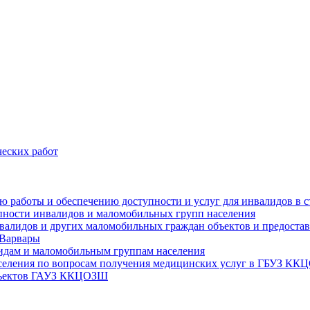
еских работ
цию работы и обеспечению доступности и услуг для инвалидов 
упности инвалидов и маломобильных групп населения
валидов и других маломобильных граждан объектов и предоставл
 Варвары
идам и маломобильным группам населения
аселения по вопросам получения медицинских услуг в ГБУЗ К
объектов ГАУЗ ККЦОЗШ