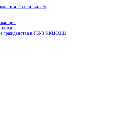
мпания «Ты сильнее!»
помощи"
полиса
ез гражданства в ГБУЗ ККЦОЗШ