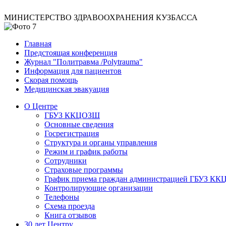
МИНИСТЕРСТВО ЗДРАВООХРАНЕНИЯ КУЗБАССА
Главная
Предстоящая конференция
Журнал "Политравма /Polytrauma"
Информация для пациентов
Скорая помощь
Медицинская эвакуация
О Центре
ГБУЗ ККЦОЗШ
Основные сведения
Госрегистрация
Структура и органы управления
Режим и график работы
Сотрудники
Страховые программы
График приема граждан администрацией ГБУЗ К
Контролирующие организации
Телефоны
Схема проезда
Книга отзывов
30 лет Центру