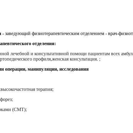
а -
заведующий физиотерапевтическим отделением - врач-физиот
апевтического отделения:
ной лечебной и консультативной помощи пациентам всех амбул
ртопедического профиля,женская консультация. ;
и операции, манипуляции, исследования
хвысокочастотная терапия;
форез;
оками (СМТ);