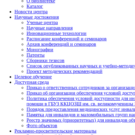
О библиотеке
Каталог
Новости центра
Научные достижения
Ученые центра
Научные направления
Инновационные технологии
Расписание конференций и семинаров
Архив конференций и семинаров
Монографии
Патенты
Сборники тезисов
Список опубликованных научных и учебно-методич
Проект методических рекомендаций
Целевое обучение
Доступная среда
Приказ о ответственных сотрудников за организа
Приказ об организации обеспечения условий дост
Политика обеспечения условий доступности для ин
помощи в ГБУЗ ККЦОЗШ им. св. великомученицы
Порядок предоставления медицинских услуг инвал
Памятка для инвалидов и маломобильных групп н
Реестр значимых (приоритетных) для инвалидов 
Фото объектов
Рекламно-просветительские материалы