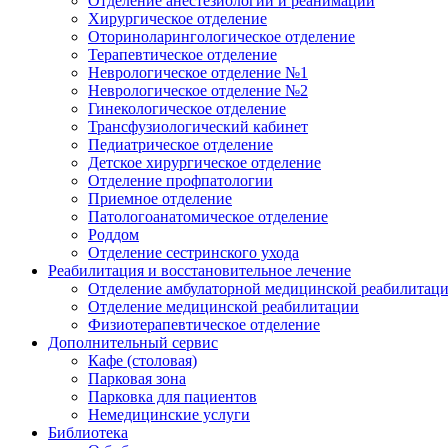
Отделение анестезиологии и реанимации
Хирургическое отделение
Оториноларингологическое отделение
Терапевтическое отделение
Неврологическое отделение №1
Неврологическое отделение №2
Гинекологическое отделение
Трансфузиологический кабинет
Педиатрическое отделение
Детское хирургическое отделение
Отделение профпатологии
Приемное отделение
Патологоанатомическое отделение
Роддом
Отделение сестринского ухода
Реабилитация и восстановительное лечение
Отделение амбулаторной медицинской реабилитац
Отделение медицинской реабилитации
Физиотерапевтическое отделение
Дополнительный сервис
Кафе (столовая)
Парковая зона
Парковка для пациентов
Немедицинские услуги
Библиотека