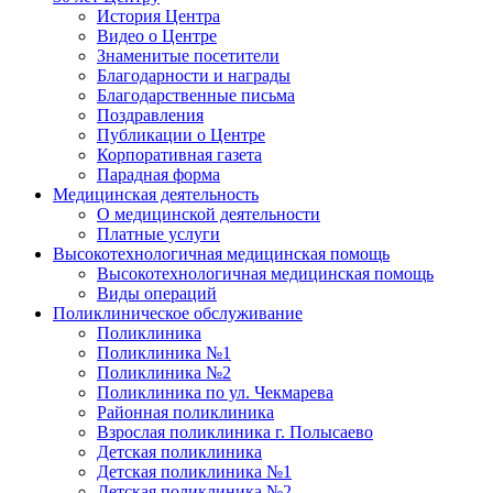
История Центра
Видео о Центре
Знаменитые посетители
Благодарности и награды
Благодарственные письма
Поздравления
Публикации о Центре
Корпоративная газета
Парадная форма
Медицинская деятельность
О медицинской деятельности
Платные услуги
Высокотехнологичная медицинская помощь
Высокотехнологичная медицинская помощь
Виды операций
Поликлиническое обслуживание
Поликлиника
Поликлиника №1
Поликлиника №2
Поликлиника по ул. Чекмарева
Районная поликлиника
Взрослая поликлиника г. Полысаево
Детская поликлиника
Детская поликлиника №1
Детская поликлиника №2