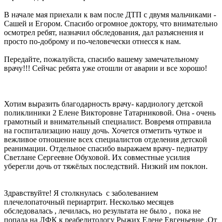
В начале мая приехали к вам после ДТП с двумя мальчиками -
Сашей и Егором. Спасибо огромное доктору, что внимательно
осмотрел ребят, назначил обследования, дал разъяснения и
просто по-доброму и по-человечески отнесся к нам.
Передайте, пожалуйста, спасибо вашему замечательному
врачу!!! Сейчас ребята уже отошли от аварии и все хорошо!
Хотим выразить благодарность врачу- кардиологу детской
поликлиники 2 Елене Викторовне Татарниковой. Она - очень
грамотный и внимательный специалист. Вовремя отправила
на госпитализацию нашу дочь. Хочется отметить чуткое и
вежливое отношение всех специалистов отделения детской
реанимации. Отдельное спасибо выражаем врачу- педиатру
Светлане Сергеевне Обуховой. Их совместные усилия
уберегли дочь от тяжёлых последствий. Низкий им поклон.
Здравствуйте! Я столкнулась с заболеванием
плечелопаточный периартрит. Несколько месяцев
обследовалась , лечилась, но результата не было , пока не
попала на ЛФК к реабелитологу Рыжих Елене Евгеньевне .От