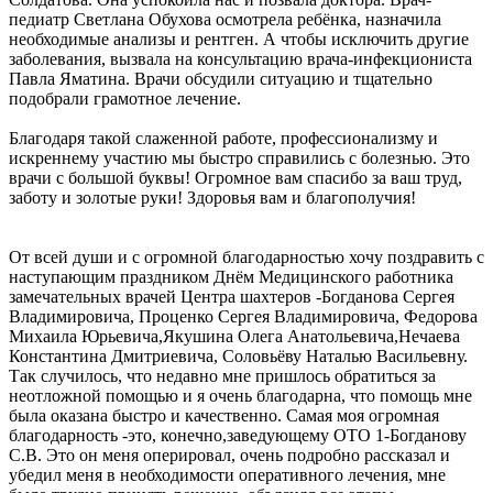
педиатр Светлана Обухова осмотрела ребёнка, назначила
необходимые анализы и рентген. А чтобы исключить другие
заболевания, вызвала на консультацию врача-инфекциониста
Павла Яматина. Врачи обсудили ситуацию и тщательно
подобрали грамотное лечение.
Благодаря такой слаженной работе, профессионализму и
искреннему участию мы быстро справились с болезнью. Это
врачи с большой буквы! Огромное вам спасибо за ваш труд,
заботу и золотые руки! Здоровья вам и благополучия!
От всей души и с огромной благодарностью хочу поздравить с
наступающим праздником Днём Медицинского работника
замечательных врачей Центра шахтеров -Богданова Сергея
Владимировича, Проценко Сергея Владимировича, Федорова
Михаила Юрьевича,Якушина Олега Анатольевича,Нечаева
Константина Дмитриевича, Соловьёву Наталью Васильевну.
Так случилось, что недавно мне пришлось обратиться за
неотложной помощью и я очень благодарна, что помощь мне
была оказана быстро и качественно. Самая моя огромная
благодарность -это, конечно,заведующему ОТО 1-Богданову
С.В. Это он меня оперировал, очень подробно рассказал и
убедил меня в необходимости оперативного лечения, мне