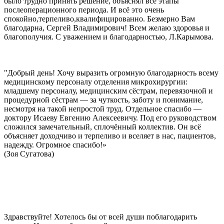
было трудно принять решение, объяснял все этапы
послеоперационного периода. И всё это очень
спокойно,терпеливо,квалифицированно. Безмерно Вам
благодарна, Сергей Владимирович! Всем желаю здоровья и
благополучия. С уважением и благодарностью, Л.Карымова.
"Добрый день! Хочу выразить огромную благодарность всему
медицинскому персоналу отделения микрохирургии:
младшему персоналу, медицинским сёстрам, перевязочной и
процедурной сёстрам — за чуткость, заботу и понимание,
несмотря на такой непростой труд. Отдельное спасибо —
доктору Исаеву Евгению Алексеевичу. Под его руководством
сложился замечательный, сплочённый коллектив. Он всё
объясняет доходчиво и терпеливо и вселяет в нас, пациентов,
надежду. Огромное спасибо!»
(Зоя Сугатова)
Здравствуйте! Хотелось бы от всей души поблагодарить