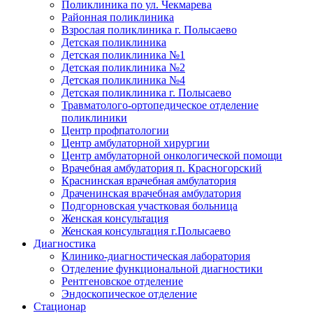
Поликлиника по ул. Чекмарева
Районная поликлиника
Взрослая поликлиника г. Полысаево
Детская поликлиника
Детская поликлиника №1
Детская поликлиника №2
Детская поликлиника №4
Детская поликлиника г. Полысаево
Травматолого-ортопедическое отделение
поликлиники
Центр профпатологии
Центр амбулаторной хирургии
Центр амбулаторной онкологической помощи
Врачебная амбулатория п. Красногорский
Краснинская врачебная амбулатория
Драченинская врачебная амбулатория
Подгорновская участковая больница
Женская консультация
Женская консультация г.Полысаево
Диагностика
Клинико-диагностическая лаборатория
Отделение функциональной диагностики
Рентгеновское отделение
Эндоскопическое отделение
Стационар