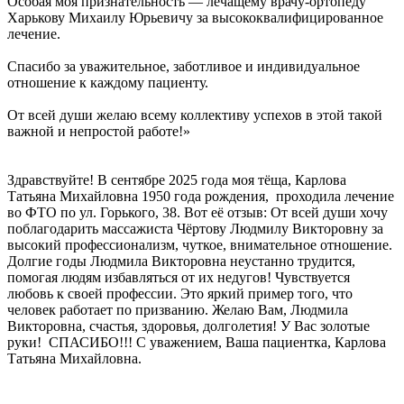
Особая моя признательность — лечащему врачу-ортопеду
Харькову Михаилу Юрьевичу за высококвалифицированное
лечение.
Спасибо за уважительное, заботливое и индивидуальное
отношение к каждому пациенту.
От всей души желаю всему коллективу успехов в этой такой
важной и непростой работе!»
Здравствуйте! В сентябре 2025 года моя тёща, Карлова
Татьяна Михайловна 1950 года рождения, проходила лечение
во ФТО по ул. Горького, 38. Вот её отзыв: От всей души хочу
поблагодарить массажиста Чёртову Людмилу Викторовну за
высокий профессионализм, чуткое, внимательное отношение.
Долгие годы Людмила Викторовна неустанно трудится,
помогая людям избавляться от их недугов! Чувствуется
любовь к своей профессии. Это яркий пример того, что
человек работает по призванию. Желаю Вам, Людмила
Викторовна, счастья, здоровья, долголетия! У Вас золотые
руки! СПАСИБО!!! С уважением, Ваша пациентка, Карлова
Татьяна Михайловна.