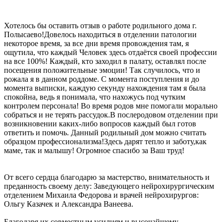
Хотелось бы оставить отзыв о работе родильного дома г.
Полысаево!Довелось находиться в отделении патологии
некоторое время, за все дни время провождения там, я
ощутила, что каждый Человек здесь отдаётся своей профессии
на все 100%! Каждый, кто заходил в палату, оставлял после
посещения положительные эмоции! Так случилось, что и
рожала я в данном роддоме. С момента поступления и до
момента выписки, каждую секунду нахождения там я была
спокойна, ведь я понимала, что нахожусь под чутким
контролем персонала! Во время родов мне помогали морально
собраться и не терять рассудок.В послеродовом отделении при
возникновении каких-либо вопросов каждый был готов
ответить и помочь. Данный родильный дом можно считать
образцом профессионализма!Здесь дарят тепло и заботу,как
маме, так и малышу! Огромное спасибо за Ваш труд!
От всего сердца благодарю за мастерство, внимательность и
преданность своему делу: Заведующего нейрохирургическим
отделением Михаила Федорова и врачей нейрохирургов:
Ольгу Казачек и Александра Ванеева.
Благодаря их совместным усилиям и высочайшему