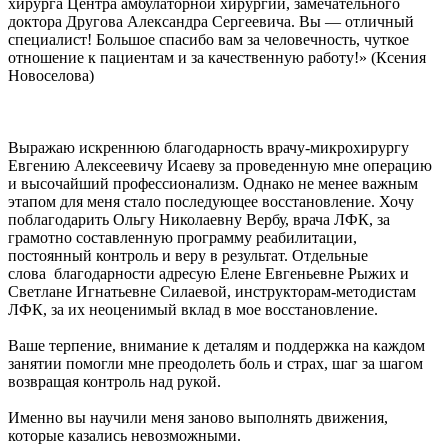
хирурга Центра амбулаторной хирургии, замечательного
доктора Другова Александра Сергеевича. Вы — отличный
специалист! Большое спасибо вам за человечность, чуткое
отношение к пациентам и за качественную работу!» (Ксения
Новоселова)
Выражаю искреннюю благодарность врачу-микрохирургу
Евгению Алексеевичу Исаеву за проведенную мне операцию
и высочайший профессионализм. Однако не менее важным
этапом для меня стало последующее восстановление. Хочу
поблагодарить Ольгу Николаевну Вербу, врача ЛФК, за
грамотно составленную программу реабилитации,
постоянный контроль и веру в результат. Отдельные
слова благодарности адресую Елене Евгеньевне Рыжих и
Светлане Игнатьевне Силаевой, инструкторам-методистам
ЛФК, за их неоценимый вклад в мое восстановление.
Ваше терпение, внимание к деталям и поддержка на каждом
занятии помогли мне преодолеть боль и страх, шаг за шагом
возвращая контроль над рукой.
Именно вы научили меня заново выполнять движения,
которые казались невозможными.