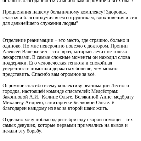
оставить благодарность! Спасибо вам огромное и всех благ!
Процветания нашему больничному комплексу! Здоровья,
счастья и благополучия всем сотрудникам, вдохновения и сил
для дальнейшего служения людям".
Отделение реанимации – это место, где страшно, больно и
одиноко. Но мне невероятно повезло с доктором. Пронин
Алексей Валерьевич – это врач, который лечит не только
лекарствами. В самые сложные моменты он находил слова
поддержки, Его человеческая теплота и спокойная
уверенность помогали держаться больше, чем можно
представить. Спасибо вам огромное за всё.
Огромное спасибо всему коллективу реанимации Лесного
городка, настоящей команде спасателей: Медсёстрам:
Законновой А.И., Калине Ольге, Велякиной Анне, медбрату
Михалёву Андрею, санитарочке Бычковой Ольге. Я
благодарен каждому из вас за второй шанс жить.
Отдельно хочу поблагодарить бригаду скорой помощи – тех
самых девушек, которые первыми примчались на вызов и
начали эту борьбу.