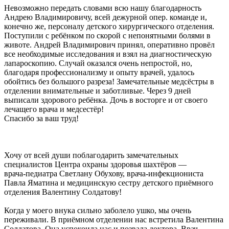
Невозможно передать словами всю нашу благодарность
Андрею Владимировичу, всей дежурной опер. команде и,
конечно же, персоналу детского хирургического отделения.
Поступили с ребёнком по скорой с непонятными болями в
животе. Андрей Владимирович принял, оперативно провёл
все необходимые исследования и взял на диагностическую
лапароскопию. Случай оказался очень непростой, но,
благодаря профессионализму и опыту врачей, удалось
обойтись без большого разреза! Замечательные медсёстры в
отделении внимательные и заботливые. Через 9 дней
выписали здорового ребёнка. Дочь в восторге и от своего
лечащего врача и медсестёр!
Спасибо за ваш труд!
Хочу от всей души поблагодарить замечательных
специалистов Центра охраны здоровья шахтёров —
врача‑педиатра Светлану Обухову, врача‑инфекциониста
Павла Яматина и медицинскую сестру детского приёмного
отделения Валентину Солдатову!
Когда у моего внука сильно заболело ушко, мы очень
переживали. В приёмном отделении нас встретила Валентина
Солдатова. Она успокоила нас и позвала доктора. Врач-