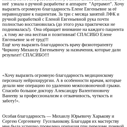
неё узнала о ручной разработке и аппарате "Артрамот". Хочу
выразить огромную благодарность Елене Евгеньевне за её
неравнодушие к пациентам. За три с месяца занятий ЛФК и
ручной разработкой с Еленой Евгеньевной рука почти
полностью восстановилась (до этого рука практически не
поднималась!). Она обращает внимание на каждого пациента
, к тому же она весёлая и позитивная! СПАСИБО Елене
Евгеньевне за её труд!!!
Ещё хочу выразить благодарность врачу физиотерапевту
Чиркину Михаилу Евгеньевичу за назначения, которые дали
результат! СПАСИБО!!!
«Хочу выразить огромную благодарность медицинскому
персоналу нейрохирургии. А в особенности врачам, которые
делали мне операцию по удалению межпозвоночной грыжи.
Спасибо большое доктору Александру Валентиновичу
Ванееву за профессионализм и отзывчивость, чуткость и
заботу!».
Особая благодарность — Михаилу Юрьевичу Харькову и
Сергею Сергеевичу Гусельникову. Благодаря их мастерству
мне была успешно проведена операция при переломе лучевой