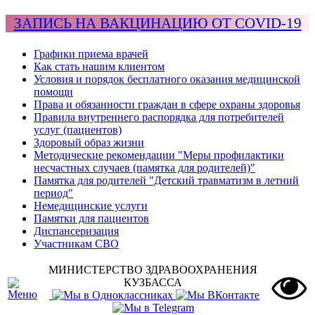
ЗАПИСЬ НА ВАКЦИНАЦИЮ ОТ COVID-19
Графики приема врачей
Как стать нашим клиентом
Условия и порядок бесплатного оказания медицинской
помощи
Права и обязанности граждан в сфере охраны здоровья
Правила внутреннего распорядка для потребителей
услуг (пациентов)
Здоровый образ жизни
Методические рекомендации "Меры профилактики
несчастных случаев (памятка для родителей)"
Памятка для родителей "Детский травматизм в летний
период"
Немедицинские услуги
Памятки для пациентов
Диспансеризация
Участникам СВО
МИНИСТЕРСТВО ЗДРАВООХРАНЕНИЯ
КУЗБАССА