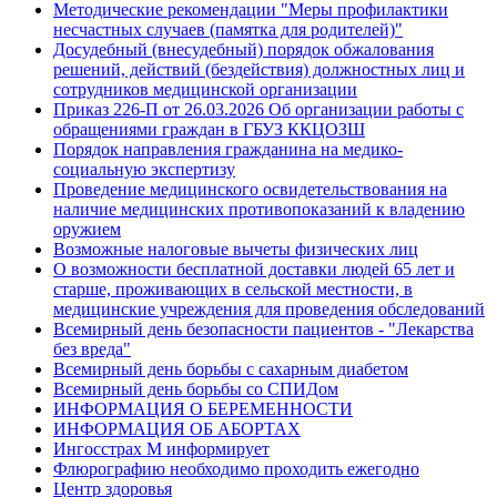
Методические рекомендации "Меры профилактики
несчастных случаев (памятка для родителей)"
Досудебный (внесудебный) порядок обжалования
решений, действий (бездействия) должностных лиц и
сотрудников медицинской организации
Приказ 226-П от 26.03.2026 Об организации работы с
обращениями граждан в ГБУЗ ККЦОЗШ
Порядок направления гражданина на медико-
социальную экспертизу
Проведение медицинского освидетельствования на
наличие медицинских противопоказаний к владению
оружием
Возможные налоговые вычеты физических лиц
О возможности бесплатной доставки людей 65 лет и
старше, проживающих в сельской местности, в
медицинские учреждения для проведения обследований
Всемирный день безопасности пациентов - "Лекарства
без вреда"
Всемирный день борьбы с сахарным диабетом
Всемирный день борьбы со СПИДом
ИНФОРМАЦИЯ О БЕРЕМЕННОСТИ
ИНФОРМАЦИЯ ОБ АБОРТАХ
Ингосстрах М информирует
Флюрографию необходимо проходить ежегодно
Центр здоровья