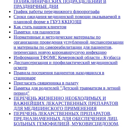
ПОЛИКЛИНИЧЕСКИХ ПОДРАЗДЕЛЕНИЙ В
ПРАЗДНИЧНЫЕ ДНИ
График работы передвижного флюорографа
Сроки ожидания медицинской помощи оказываемой в
плановой форме в ГБУЗ ККЦОЗШ
Как стать нашим клиентом
Памятки для пациентов
Нормативные и методические материалы по
организации проведения углубленной диспансеризации
и материалы по самореабилитации для пациентов,
перенесших новую коронавирусную инфекцию
Информация ТФОМС Кемеровской области - Кузбасса
Диспансеризация и профилактический медицинский
осмотр
Правила посещения пациентов находящихся в
стационаре
Пригласить священника в палату
Памятка для родителей "Детский травматизм в летний
период"
ПЕРЕЧЕНЬ ЖИЗНЕННО НЕОБХОДИМЫХ И
ВАЖНЕЙШИХ ЛЕКАРСТВЕННЫХ ПРЕПАРАТОВ
ДЛЯ МЕДИЦИНСКОГО ПРИМЕНЕНИЯ
ПЕРЕЧЕНЬ ЛЕКАРСТВЕННЫХ ПРЕПАРАТОВ,
ПРЕДНАЗНАЧЕННЫХ ДЛЯ ОБЕСПЕЧЕНИЯ ЛИЦ,
БОЛЬНЫХ ГЕМОФИЛИЕЙ, МУКОВИСЦИДОЗОМ,