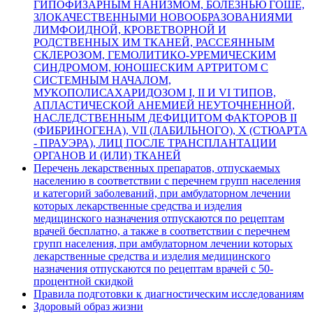
ГИПОФИЗАРНЫМ НАНИЗМОМ, БОЛЕЗНЬЮ ГОШЕ,
ЗЛОКАЧЕСТВЕННЫМИ НОВООБРАЗОВАНИЯМИ
ЛИМФОИДНОЙ, КРОВЕТВОРНОЙ И
РОДСТВЕННЫХ ИМ ТКАНЕЙ, РАССЕЯННЫМ
СКЛЕРОЗОМ, ГЕМОЛИТИКО-УРЕМИЧЕСКИМ
СИНДРОМОМ, ЮНОШЕСКИМ АРТРИТОМ С
СИСТЕМНЫМ НАЧАЛОМ,
МУКОПОЛИСАХАРИДОЗОМ I, II И VI ТИПОВ,
АПЛАСТИЧЕСКОЙ АНЕМИЕЙ НЕУТОЧНЕННОЙ,
НАСЛЕДСТВЕННЫМ ДЕФИЦИТОМ ФАКТОРОВ II
(ФИБРИНОГЕНА), VII (ЛАБИЛЬНОГО), X (СТЮАРТА
- ПРАУЭРА), ЛИЦ ПОСЛЕ ТРАНСПЛАНТАЦИИ
ОРГАНОВ И (ИЛИ) ТКАНЕЙ
Перечень лекарственных препаратов, отпускаемых
населению в соответствии с перечнем групп населения
и категорий заболеваний, при амбулаторном лечении
которых лекарственные средства и изделия
медицинского назначения отпускаются по рецептам
врачей бесплатно, а также в соответствии с перечнем
групп населения, при амбулаторном лечении которых
лекарственные средства и изделия медицинского
назначения отпускаются по рецептам врачей с 50-
процентной скидкой
Правила подготовки к диагностическим исследованиям
Здоровый образ жизни