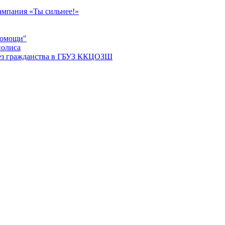
мпания «Ты сильнее!»
помощи"
полиса
ез гражданства в ГБУЗ ККЦОЗШ