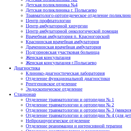
Детская поликлиника №4
Детская поликлиника г. Полысаево
Травматолого-ортопедическое отделение поликлин
Центр профпатологии
Центр амбулаторной хирургии
Центр амбулаторной онкологической помощи
Врачебная амбулатория п. Красногорский
Краснинская врачебная амбулатория
Драченинская врачебная амбулатория
Подгорновская участковая больница
Женская консультация
Женская консультация г.Полысаево
Диагностика
Клинико-диагностическая лаборатория
Отделение функциональной диагностики
Рентгеновское отделение
Эндоскопическое отделение
Стационар
Отделение травматологии и ортопедии № 1
Отделение травматологии и ортопедии № 2
Отделение травматологии и ортопедии № 3 (микро
Отделение травматологии и ортопедии № 4 (для дет
Нейрохирургическое отделение
Отделение реанимации и интенсивной терапии