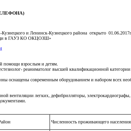
ТЕЛЕФОНА)
Кузнецкого и Ленинск-Кузнецкого района открыто 01.06.2017г.
мощи в ГАУЗ КО ОКЦОЗШ»
и
ой помощи взрослым и детям.
нестезиолог- реаниматолог высшей квалификационной категор
ины оснащены современным оборудованием и набором всех необ
нной вентиляции легких, дефибрилляторы, электрокардиографы,
документами.
:
Район
Численность проживающего населени