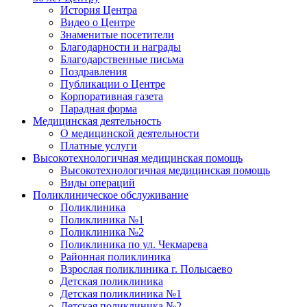
История Центра
Видео о Центре
Знаменитые посетители
Благодарности и награды
Благодарственные письма
Поздравления
Публикации о Центре
Корпоративная газета
Парадная форма
Медицинская деятельность
О медицинской деятельности
Платные услуги
Высокотехнологичная медицинская помощь
Высокотехнологичная медицинская помощь
Виды операций
Поликлиническое обслуживание
Поликлиника
Поликлиника №1
Поликлиника №2
Поликлиника по ул. Чекмарева
Районная поликлиника
Взрослая поликлиника г. Полысаево
Детская поликлиника
Детская поликлиника №1
Детская поликлиника №2