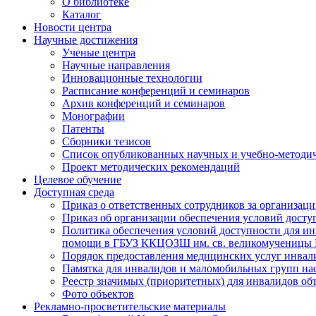
О библиотеке
Каталог
Новости центра
Научные достижения
Ученые центра
Научные направления
Инновационные технологии
Расписание конференций и семинаров
Архив конференций и семинаров
Монографии
Патенты
Сборники тезисов
Список опубликованных научных и учебно-методич
Проект методических рекомендаций
Целевое обучение
Доступная среда
Приказ о ответственных сотрудников за организа
Приказ об организации обеспечения условий дост
Политика обеспечения условий доступности для ин
помощи в ГБУЗ ККЦОЗШ им. св. великомученицы
Порядок предоставления медицинских услуг инвал
Памятка для инвалидов и маломобильных групп н
Реестр значимых (приоритетных) для инвалидов 
Фото объектов
Рекламно-просветительские материалы