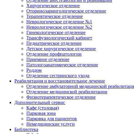
Отделение анестезиологии и реанимации
Хирургическое отделение
Оториноларингологическое отделение
Терапевтическое отделение
Неврологическое отделение №1
Неврологическое отделение №2
Гинекологическое отделение
Трансфузиологический кабинет
Педиатрическое отделение
Детское хирургическое отделение
Отделение профпатологии
Приемное отделение
Патологоанатомическое отделение
Роддом
Отделение сестринского ухода
Реабилитация и восстановительное лечение
Отделение амбулаторной медицинской реабилитац
Отделение медицинской реабилитации
Физиотерапевтическое отделение
Дополнительный сервис
Кафе (столовая)
Парковая зона
Парковка для пациентов
Немедицинские услуги
Библиотека