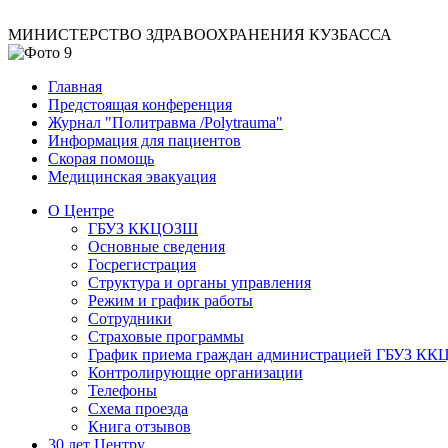
МИНИСТЕРСТВО ЗДРАВООХРАНЕНИЯ КУЗБАССА
Главная
Предстоящая конференция
Журнал "Политравма /Polytrauma"
Информация для пациентов
Скорая помощь
Медицинская эвакуация
О Центре
ГБУЗ ККЦОЗШ
Основные сведения
Госрегистрация
Структура и органы управления
Режим и график работы
Сотрудники
Страховые программы
График приема граждан администрацией ГБУЗ К
Контролирующие организации
Телефоны
Схема проезда
Книга отзывов
30 лет Центру