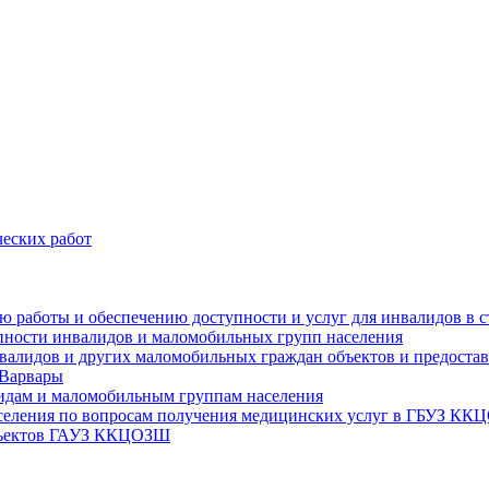
еских работ
цию работы и обеспечению доступности и услуг для инвалидов 
упности инвалидов и маломобильных групп населения
валидов и других маломобильных граждан объектов и предоставл
 Варвары
идам и маломобильным группам населения
аселения по вопросам получения медицинских услуг в ГБУЗ К
объектов ГАУЗ ККЦОЗШ