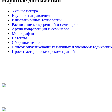
Научные достижения
Ученые центра
Научные направления
Инновационные технологии
Расписание конференций и семинаров
Архив конференций и семинаров
Монографии
Патенты
Сборники тезисов
Список опубликованных научных и учебно-методических
Проект методических рекомендаций
Портал
государственных
услуг
Вы смогли
записаться к врачу?