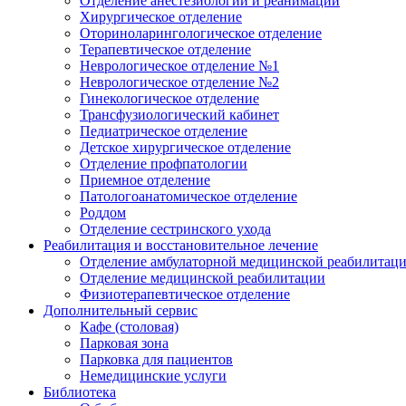
Отделение анестезиологии и реанимации
Хирургическое отделение
Оториноларингологическое отделение
Терапевтическое отделение
Неврологическое отделение №1
Неврологическое отделение №2
Гинекологическое отделение
Трансфузиологический кабинет
Педиатрическое отделение
Детское хирургическое отделение
Отделение профпатологии
Приемное отделение
Патологоанатомическое отделение
Роддом
Отделение сестринского ухода
Реабилитация и восстановительное лечение
Отделение амбулаторной медицинской реабилитац
Отделение медицинской реабилитации
Физиотерапевтическое отделение
Дополнительный сервис
Кафе (столовая)
Парковая зона
Парковка для пациентов
Немедицинские услуги
Библиотека