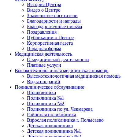
История Центра
Видео о Центре
Знаменитые посетители
Благодарности и награды
Благодарственные письма
Поздравления
Публикации о Центре
Корпоративная газета
Парадная форма
Медицинская деятельность
О медицинской деятельности
Платные услуги
Высокотехнологичная медицинская помощь
Высокотехнологичная медицинская помощь
Виды операций
Поликлиническое обслуживание
Поликлиника
Поликлиника №1
Поликлиника №2
Поликлиника по ул. Чекмарева
Районная поликлиника
Взрослая поликлиника г. Полысаево
Детская поликлиника
Детская поликлиника №1
Детская поликлиника №2