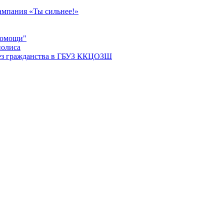
мпания «Ты сильнее!»
помощи"
полиса
ез гражданства в ГБУЗ ККЦОЗШ