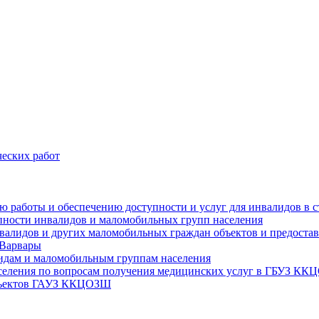
еских работ
цию работы и обеспечению доступности и услуг для инвалидов 
упности инвалидов и маломобильных групп населения
валидов и других маломобильных граждан объектов и предоставл
 Варвары
идам и маломобильным группам населения
аселения по вопросам получения медицинских услуг в ГБУЗ К
объектов ГАУЗ ККЦОЗШ