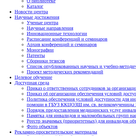
О библиотеке
Каталог
Новости центра
Научные достижения
Ученые центра
Научные направления
Инновационные технологии
Расписание конференций и семинаров
Архив конференций и семинаров
Монографии
Патенты
Сборники тезисов
Список опубликованных научных и учебно-методич
Проект методических рекомендаций
Целевое обучение
Доступная среда
Приказ о ответственных сотрудников за организа
Приказ об организации обеспечения условий дост
Политика обеспечения условий доступности для ин
помощи в ГБУЗ ККЦОЗШ им. св. великомученицы
Порядок предоставления медицинских услуг инвал
Памятка для инвалидов и маломобильных групп н
Реестр значимых (приоритетных) для инвалидов 
Фото объектов
Рекламно-просветительские материалы