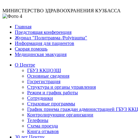
МИНИСТЕРСТВО ЗДРАВООХРАНЕНИЯ КУЗБАССА
Главная
Предстоящая конференция
Журнал "Политравма /Polytrauma"
Информация для пациентов
Скорая помощь
Медицинская эвакуация
О Центре
ГБУЗ ККЦОЗШ
Основные сведения
Госрегистрация
Структура и органы управления
Режим и график работы
Сотрудники
Страховые программы
График приема граждан администрацией ГБУЗ К
Контролирующие организации
Телефоны
Схема проезда
Книга отзывов
30 лет Центру