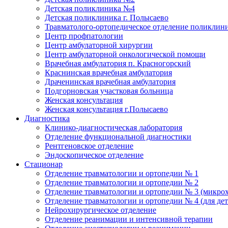
Детская поликлиника №4
Детская поликлиника г. Полысаево
Травматолого-ортопедическое отделение поликлин
Центр профпатологии
Центр амбулаторной хирургии
Центр амбулаторной онкологической помощи
Врачебная амбулатория п. Красногорский
Краснинская врачебная амбулатория
Драченинская врачебная амбулатория
Подгорновская участковая больница
Женская консультация
Женская консультация г.Полысаево
Диагностика
Клинико-диагностическая лаборатория
Отделение функциональной диагностики
Рентгеновское отделение
Эндоскопическое отделение
Стационар
Отделение травматологии и ортопедии № 1
Отделение травматологии и ортопедии № 2
Отделение травматологии и ортопедии № 3 (микро
Отделение травматологии и ортопедии № 4 (для дет
Нейрохирургическое отделение
Отделение реанимации и интенсивной терапии