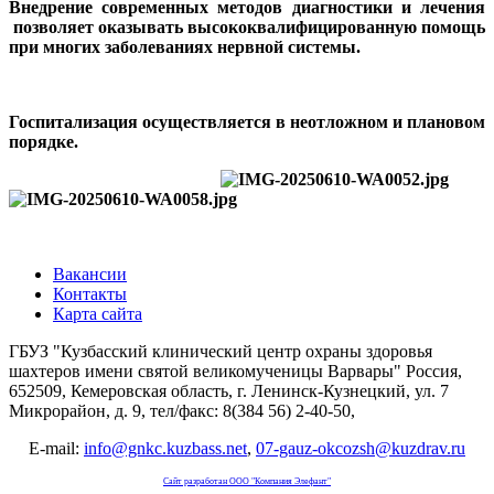
Внедрение современных методов диагностики и лечения
позволяет оказывать высококвалифицированную помощь
при многих заболеваниях нервной системы.
Госпитализация осуществляется в неотложном и плановом
порядке.
Вакансии
Контакты
Карта сайта
ГБУЗ "Кузбасский клинический центр охраны здоровья
шахтеров имени святой великомученицы Варвары"
Россия,
652509, Кемеровская область, г. Ленинск-Кузнецкий, ул. 7
Микрорайон, д. 9, тел/факс: 8(384 56) 2-40-50,
E-mail:
info@gnkc.kuzbass.net
,
07-gauz-okcozsh@kuzdrav.ru
Сайт разработан OOO "Компания Элефант"