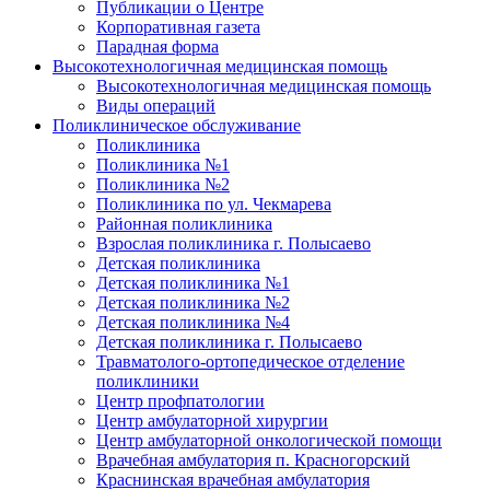
Публикации о Центре
Корпоративная газета
Парадная форма
Высокотехнологичная медицинская помощь
Высокотехнологичная медицинская помощь
Виды операций
Поликлиническое обслуживание
Поликлиника
Поликлиника №1
Поликлиника №2
Поликлиника по ул. Чекмарева
Районная поликлиника
Взрослая поликлиника г. Полысаево
Детская поликлиника
Детская поликлиника №1
Детская поликлиника №2
Детская поликлиника №4
Детская поликлиника г. Полысаево
Травматолого-ортопедическое отделение
поликлиники
Центр профпатологии
Центр амбулаторной хирургии
Центр амбулаторной онкологической помощи
Врачебная амбулатория п. Красногорский
Краснинская врачебная амбулатория