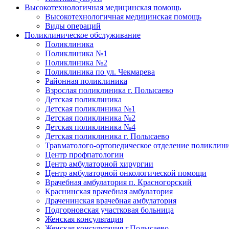
Высокотехнологичная медицинская помощь
Высокотехнологичная медицинская помощь
Виды операций
Поликлиническое обслуживание
Поликлиника
Поликлиника №1
Поликлиника №2
Поликлиника по ул. Чекмарева
Районная поликлиника
Взрослая поликлиника г. Полысаево
Детская поликлиника
Детская поликлиника №1
Детская поликлиника №2
Детская поликлиника №4
Детская поликлиника г. Полысаево
Травматолого-ортопедическое отделение поликлин
Центр профпатологии
Центр амбулаторной хирургии
Центр амбулаторной онкологической помощи
Врачебная амбулатория п. Красногорский
Краснинская врачебная амбулатория
Драченинская врачебная амбулатория
Подгорновская участковая больница
Женская консультация
Женская консультация г.Полысаево