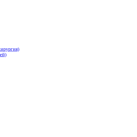
хирургия)
ей)