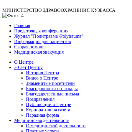
МИНИСТЕРСТВО ЗДРАВООХРАНЕНИЯ КУЗБАССА
Главная
Предстоящая конференция
Журнал "Политравма /Polytrauma"
Информация для пациентов
Скорая помощь
Медицинская эвакуация
О Центре
30 лет Центру
История Центра
Видео о Центре
Знаменитые посетители
Благодарности и награды
Благодарственные письма
Поздравления
Публикации о Центре
Корпоративная газета
Парадная форма
Медицинская деятельность
О медицинской деятельности
Платные услуги