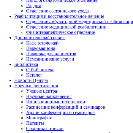
Патологоанатомическое отделение
Роддом
Отделение сестринского ухода
Реабилитация и восстановительное лечение
Отделение амбулаторной медицинской реабилитац
Отделение медицинской реабилитации
Физиотерапевтическое отделение
Дополнительный сервис
Кафе (столовая)
Парковая зона
Парковка для пациентов
Немедицинские услуги
Библиотека
О библиотеке
Каталог
Новости Центра
Научные достижения
Ученые центра
Научные направления
Инновационные технологии
Расписание конференций и семинаров
Архив конференций и семинаров
Монографии
Патенты
Сборники тезисов