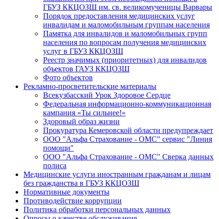
ГБУЗ ККЦОЗШ им. св. великомученицы Варвары
Порядок предоставления медицинских услуг
инвалидам и маломобильным группам населения
Памятка для инвалидов и маломобильных групп
населения по вопросам получения медицинских
услуг в ГБУЗ ККЦОЗШ
Реестр значимых (приоритетных) для инвалидов
объектов ГАУЗ ККЦОЗШ
Фото объектов
Рекламно-просветительские материалы
Всекузбасский Урок Здоровое Сердце
Федеральная информационно-коммуникационная
кампания «Ты сильнее!»
Здоровый образ жизни
Прокуратура Кемеровской области предупреждает
ООО "Альфа Страхование - ОМС" сервис "Линия
помощи"
ООО "Альфа Страхование - ОМС" Сверка данных
полиса
Медицинские услуги иностранным гражданам и лицам
без гражданства в ГБУЗ ККЦОЗШ
Нормативные документы
Противодействие коррупции
Политика обработки персональных данных
Опросы о качестве обслуживания