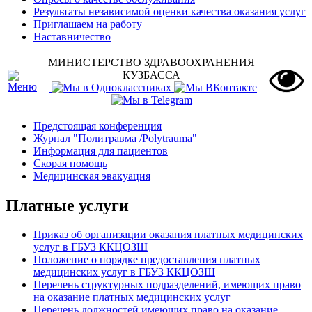
Результаты независимой оценки качества оказания услуг
Приглашаем на работу
Наставничество
МИНИСТЕРСТВО ЗДРАВООХРАНЕНИЯ
КУЗБАССА
Предстоящая конференция
Журнал "Политравма /Polytrauma"
Информация для пациентов
Скорая помощь
Медицинская эвакуация
Платные услуги
Приказ об организации оказания платных медицинских
услуг в ГБУЗ ККЦОЗШ
Положение о порядке предоставления платных
медицинских услуг в ГБУЗ ККЦОЗШ
Перечень структурных подразделений, имеющих право
на оказание платных медицинских услуг
Перечень должностей имеющих право на оказание