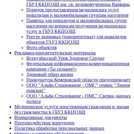
ГБУЗ ККЦОЗШ им. св. великомученицы Варвары
Порядок предоставления медицинских услуг
инвалидам и маломобильным группам населения
Памятка для инвалидов и маломобильных групп
населения по вопросам получения медицинских
услуг в ГБУЗ ККЦОЗШ
Реестр значимых (приоритетных) для инвалидов
объектов ГАУЗ ККЦОЗШ
Фото объектов
Рекламно-просветительские материалы
Всекузбасский Урок Здоровое Сердце
Федеральная информационно-коммуникационная
кампания «Ты сильнее!»
Здоровый образ жизни
Прокуратура Кемеровской области предупреждает
ООО "Альфа Страхование - ОМС" сервис "Линия
помощи"
ООО "Альфа Страхование - ОМС" Сверка данных
полиса
Медицинские услуги иностранным гражданам и лицам
без гражданства в ГБУЗ ККЦОЗШ
Нормативные документы
Противодействие коррупции
Политика обработки персональных данных
Опросы о качестве обслуживания