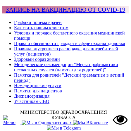
ЗАПИСЬ НА ВАКЦИНАЦИЮ ОТ COVID-19
Графики приема врачей
Как стать нашим клиентом
Условия и порядок бесплатного оказания медицинской
помощи
Права и обязанности граждан в сфере охраны здоровья
Правила внутреннего распорядка для потребителей
услуг (пациентов)
Здоровый образ жизни
Методические рекомендации "Меры профилактики
несчастных случаев (памятка для родителей)"
Памятка для родителей "Детский травматизм в летний
период"
Немедицинские услуги
Памятки для пациентов
Диспансеризация
Участникам СВО
МИНИСТЕРСТВО ЗДРАВООХРАНЕНИЯ
КУЗБАССА