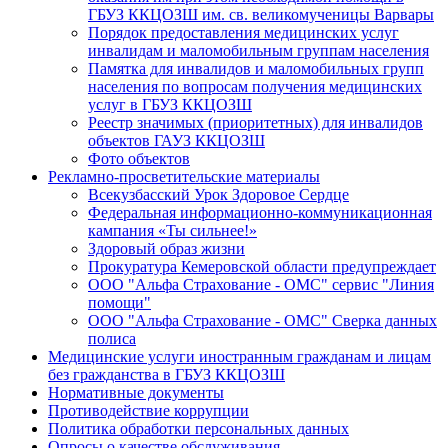
ГБУЗ ККЦОЗШ им. св. великомученицы Варвары
Порядок предоставления медицинских услуг
инвалидам и маломобильным группам населения
Памятка для инвалидов и маломобильных групп
населения по вопросам получения медицинских
услуг в ГБУЗ ККЦОЗШ
Реестр значимых (приоритетных) для инвалидов
объектов ГАУЗ ККЦОЗШ
Фото объектов
Рекламно-просветительские материалы
Всекузбасский Урок Здоровое Сердце
Федеральная информационно-коммуникационная
кампания «Ты сильнее!»
Здоровый образ жизни
Прокуратура Кемеровской области предупреждает
ООО "Альфа Страхование - ОМС" сервис "Линия
помощи"
ООО "Альфа Страхование - ОМС" Сверка данных
полиса
Медицинские услуги иностранным гражданам и лицам
без гражданства в ГБУЗ ККЦОЗШ
Нормативные документы
Противодействие коррупции
Политика обработки персональных данных
Опросы о качестве обслуживания