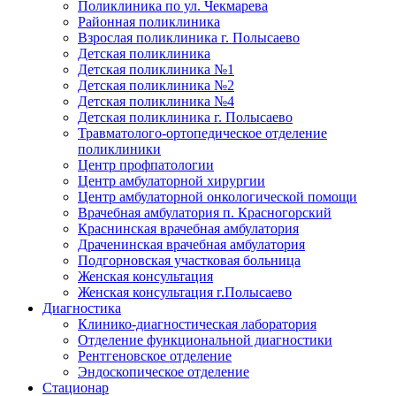
Поликлиника по ул. Чекмарева
Районная поликлиника
Взрослая поликлиника г. Полысаево
Детская поликлиника
Детская поликлиника №1
Детская поликлиника №2
Детская поликлиника №4
Детская поликлиника г. Полысаево
Травматолого-ортопедическое отделение
поликлиники
Центр профпатологии
Центр амбулаторной хирургии
Центр амбулаторной онкологической помощи
Врачебная амбулатория п. Красногорский
Краснинская врачебная амбулатория
Драченинская врачебная амбулатория
Подгорновская участковая больница
Женская консультация
Женская консультация г.Полысаево
Диагностика
Клинико-диагностическая лаборатория
Отделение функциональной диагностики
Рентгеновское отделение
Эндоскопическое отделение
Стационар