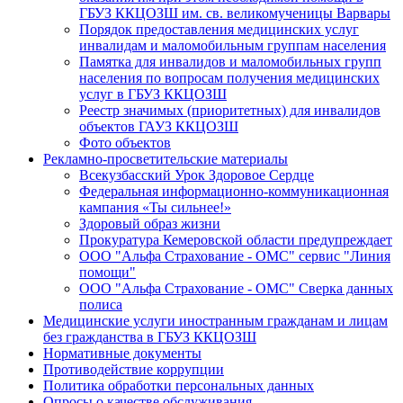
ГБУЗ ККЦОЗШ им. св. великомученицы Варвары
Порядок предоставления медицинских услуг
инвалидам и маломобильным группам населения
Памятка для инвалидов и маломобильных групп
населения по вопросам получения медицинских
услуг в ГБУЗ ККЦОЗШ
Реестр значимых (приоритетных) для инвалидов
объектов ГАУЗ ККЦОЗШ
Фото объектов
Рекламно-просветительские материалы
Всекузбасский Урок Здоровое Сердце
Федеральная информационно-коммуникационная
кампания «Ты сильнее!»
Здоровый образ жизни
Прокуратура Кемеровской области предупреждает
ООО "Альфа Страхование - ОМС" сервис "Линия
помощи"
ООО "Альфа Страхование - ОМС" Сверка данных
полиса
Медицинские услуги иностранным гражданам и лицам
без гражданства в ГБУЗ ККЦОЗШ
Нормативные документы
Противодействие коррупции
Политика обработки персональных данных
Опросы о качестве обслуживания