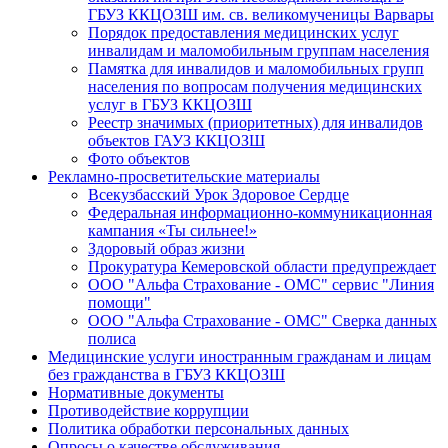
ГБУЗ ККЦОЗШ им. св. великомученицы Варвары
Порядок предоставления медицинских услуг
инвалидам и маломобильным группам населения
Памятка для инвалидов и маломобильных групп
населения по вопросам получения медицинских
услуг в ГБУЗ ККЦОЗШ
Реестр значимых (приоритетных) для инвалидов
объектов ГАУЗ ККЦОЗШ
Фото объектов
Рекламно-просветительские материалы
Всекузбасский Урок Здоровое Сердце
Федеральная информационно-коммуникационная
кампания «Ты сильнее!»
Здоровый образ жизни
Прокуратура Кемеровской области предупреждает
ООО "Альфа Страхование - ОМС" сервис "Линия
помощи"
ООО "Альфа Страхование - ОМС" Сверка данных
полиса
Медицинские услуги иностранным гражданам и лицам
без гражданства в ГБУЗ ККЦОЗШ
Нормативные документы
Противодействие коррупции
Политика обработки персональных данных
Опросы о качестве обслуживания