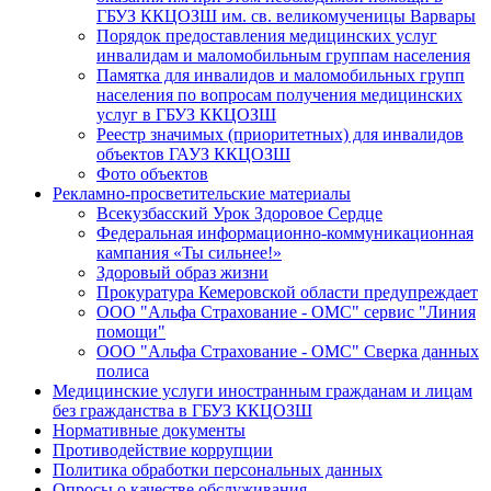
ГБУЗ ККЦОЗШ им. св. великомученицы Варвары
Порядок предоставления медицинских услуг
инвалидам и маломобильным группам населения
Памятка для инвалидов и маломобильных групп
населения по вопросам получения медицинских
услуг в ГБУЗ ККЦОЗШ
Реестр значимых (приоритетных) для инвалидов
объектов ГАУЗ ККЦОЗШ
Фото объектов
Рекламно-просветительские материалы
Всекузбасский Урок Здоровое Сердце
Федеральная информационно-коммуникационная
кампания «Ты сильнее!»
Здоровый образ жизни
Прокуратура Кемеровской области предупреждает
ООО "Альфа Страхование - ОМС" сервис "Линия
помощи"
ООО "Альфа Страхование - ОМС" Сверка данных
полиса
Медицинские услуги иностранным гражданам и лицам
без гражданства в ГБУЗ ККЦОЗШ
Нормативные документы
Противодействие коррупции
Политика обработки персональных данных
Опросы о качестве обслуживания