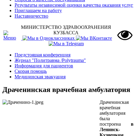
Результаты независимой оценки качества оказания услуг
Приглашаем на работу
Наставничество
МИНИСТЕРСТВО ЗДРАВООХРАНЕНИЯ
КУЗБАССА
Предстоящая конференция
Журнал "Политравма /Polytrauma"
Информация для пациентов
Скорая помощь
Медицинская эвакуация
Драченинская врачебная амбулатория
Драченинская
врачебная
амбулатория
была
построена
в
Ленинск-
Кузнецком