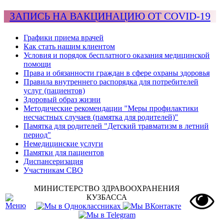
ЗАПИСЬ НА ВАКЦИНАЦИЮ ОТ COVID-19
Графики приема врачей
Как стать нашим клиентом
Условия и порядок бесплатного оказания медицинской
помощи
Права и обязанности граждан в сфере охраны здоровья
Правила внутреннего распорядка для потребителей
услуг (пациентов)
Здоровый образ жизни
Методические рекомендации "Меры профилактики
несчастных случаев (памятка для родителей)"
Памятка для родителей "Детский травматизм в летний
период"
Немедицинские услуги
Памятки для пациентов
Диспансеризация
Участникам СВО
МИНИСТЕРСТВО ЗДРАВООХРАНЕНИЯ
КУЗБАССА