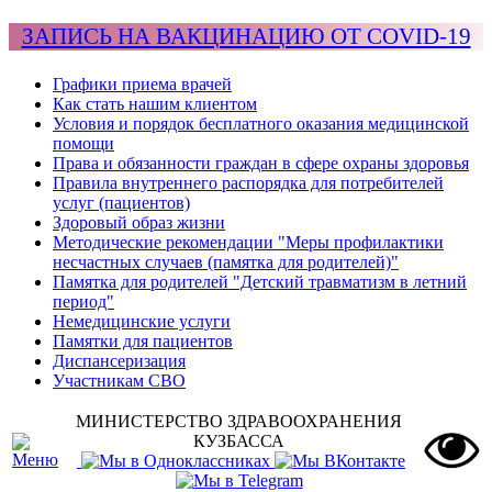
ЗАПИСЬ НА ВАКЦИНАЦИЮ ОТ COVID-19
Графики приема врачей
Как стать нашим клиентом
Условия и порядок бесплатного оказания медицинской
помощи
Права и обязанности граждан в сфере охраны здоровья
Правила внутреннего распорядка для потребителей
услуг (пациентов)
Здоровый образ жизни
Методические рекомендации "Меры профилактики
несчастных случаев (памятка для родителей)"
Памятка для родителей "Детский травматизм в летний
период"
Немедицинские услуги
Памятки для пациентов
Диспансеризация
Участникам СВО
МИНИСТЕРСТВО ЗДРАВООХРАНЕНИЯ
КУЗБАССА