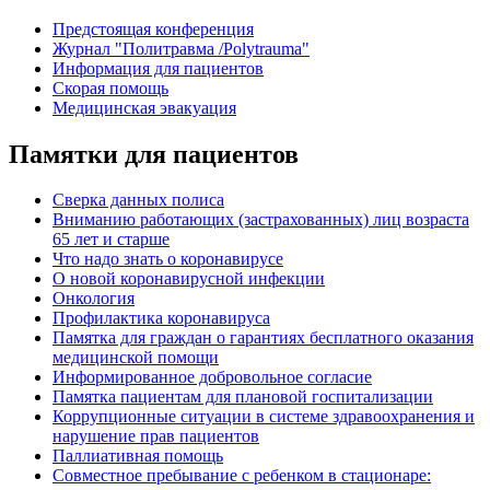
Предстоящая конференция
Журнал "Политравма /Polytrauma"
Информация для пациентов
Скорая помощь
Медицинская эвакуация
Памятки для пациентов
Сверка данных полиса
Вниманию работающих (застрахованных) лиц возраста
65 лет и старше
Что надо знать о коронавирусе
О новой коронавирусной инфекции
Онкология
Профилактика коронавируса
Памятка для граждан о гарантиях бесплатного оказания
медицинской помощи
Информированное добровольное согласие
Памятка пациентам для плановой госпитализации
Коррупционные ситуации в системе здравоохранения и
нарушение прав пациентов
Паллиативная помощь
Совместное пребывание c ребенком в стационаре: