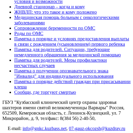
условия и возможности
Дневной стационар – когда и кому
ЖНВЛП: что это такое и кому положено
Медицинская помощь больным с онкологическими
заболеваниями
Сопровождение беременности по ОМС
Роды по ОМС
Памятка о порядке и условиях предоставления выплаты
в связи с рождением (усыновлением) первого ребенка
Памятка для родителей. Ситуации, требующие
немедленного обращения за медицинской помощью
Памятка для родителей. Меры профилактики
несчастных случаев
Памятка о получении опознавательного знака
"Инвалид" для индивидуального использования
Памятка о порядке действий граждан при присасывании
клеща
Сообщи, где торгуют смертью
ГБУЗ "Кузбасский клинический центр охраны здоровья
шахтеров имени святой великомученицы Варвары"
Россия,
652509, Кемеровская область, г. Ленинск-Кузнецкий, ул. 7
Микрорайон, д. 9, тел/факс: 8(384 56) 2-40-50,
E-mail:
info@gnkc.kuzbass.net
,
07-gauz-okcozsh@kuzdrav.ru