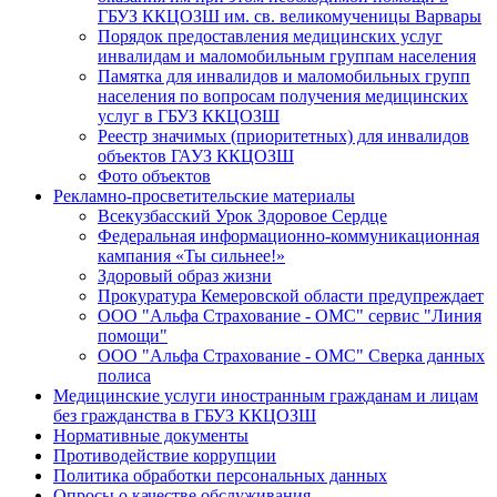
ГБУЗ ККЦОЗШ им. св. великомученицы Варвары
Порядок предоставления медицинских услуг
инвалидам и маломобильным группам населения
Памятка для инвалидов и маломобильных групп
населения по вопросам получения медицинских
услуг в ГБУЗ ККЦОЗШ
Реестр значимых (приоритетных) для инвалидов
объектов ГАУЗ ККЦОЗШ
Фото объектов
Рекламно-просветительские материалы
Всекузбасский Урок Здоровое Сердце
Федеральная информационно-коммуникационная
кампания «Ты сильнее!»
Здоровый образ жизни
Прокуратура Кемеровской области предупреждает
ООО "Альфа Страхование - ОМС" сервис "Линия
помощи"
ООО "Альфа Страхование - ОМС" Сверка данных
полиса
Медицинские услуги иностранным гражданам и лицам
без гражданства в ГБУЗ ККЦОЗШ
Нормативные документы
Противодействие коррупции
Политика обработки персональных данных
Опросы о качестве обслуживания