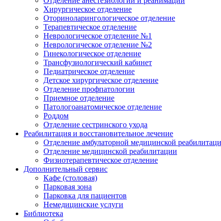
Отделение анестезиологии и реанимации
Хирургическое отделение
Оториноларингологическое отделение
Терапевтическое отделение
Неврологическое отделение №1
Неврологическое отделение №2
Гинекологическое отделение
Трансфузиологический кабинет
Педиатрическое отделение
Детское хирургическое отделение
Отделение профпатологии
Приемное отделение
Патологоанатомическое отделение
Роддом
Отделение сестринского ухода
Реабилитация и восстановительное лечение
Отделение амбулаторной медицинской реабилитац
Отделение медицинской реабилитации
Физиотерапевтическое отделение
Дополнительный сервис
Кафе (столовая)
Парковая зона
Парковка для пациентов
Немедицинские услуги
Библиотека