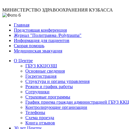
МИНИСТЕРСТВО ЗДРАВООХРАНЕНИЯ КУЗБАССА
Главная
Предстоящая конференция
Журнал "Политравма /Polytrauma"
Информация для пациентов
Скорая помощь
Медицинская эвакуация
О Центре
ГБУЗ ККЦОЗШ
Основные сведения
Госрегистрация
Структура и органы управления
Режим и график работы
Сотрудники
Страховые программы
График приема граждан администрацией ГБУЗ К
Контролирующие организации
Телефоны
Схема проезда
Книга отзывов
30 лет Центру