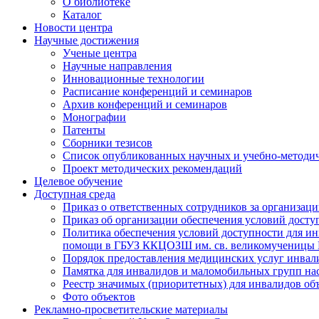
О библиотеке
Каталог
Новости центра
Научные достижения
Ученые центра
Научные направления
Инновационные технологии
Расписание конференций и семинаров
Архив конференций и семинаров
Монографии
Патенты
Сборники тезисов
Список опубликованных научных и учебно-методич
Проект методических рекомендаций
Целевое обучение
Доступная среда
Приказ о ответственных сотрудников за организа
Приказ об организации обеспечения условий дост
Политика обеспечения условий доступности для ин
помощи в ГБУЗ ККЦОЗШ им. св. великомученицы
Порядок предоставления медицинских услуг инвал
Памятка для инвалидов и маломобильных групп н
Реестр значимых (приоритетных) для инвалидов 
Фото объектов
Рекламно-просветительские материалы