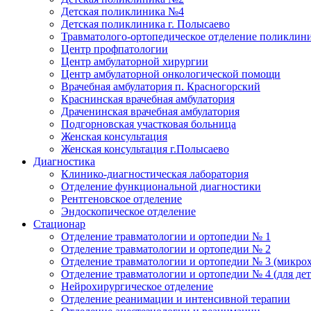
Детская поликлиника №4
Детская поликлиника г. Полысаево
Травматолого-ортопедическое отделение поликлин
Центр профпатологии
Центр амбулаторной хирургии
Центр амбулаторной онкологической помощи
Врачебная амбулатория п. Красногорский
Краснинская врачебная амбулатория
Драченинская врачебная амбулатория
Подгорновская участковая больница
Женская консультация
Женская консультация г.Полысаево
Диагностика
Клинико-диагностическая лаборатория
Отделение функциональной диагностики
Рентгеновское отделение
Эндоскопическое отделение
Стационар
Отделение травматологии и ортопедии № 1
Отделение травматологии и ортопедии № 2
Отделение травматологии и ортопедии № 3 (микро
Отделение травматологии и ортопедии № 4 (для дет
Нейрохирургическое отделение
Отделение реанимации и интенсивной терапии