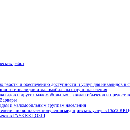
еских работ
цию работы и обеспечению доступности и услуг для инвалидов 
упности инвалидов и маломобильных групп населения
валидов и других маломобильных граждан объектов и предоставл
 Варвары
идам и маломобильным группам населения
аселения по вопросам получения медицинских услуг в ГБУЗ К
объектов ГАУЗ ККЦОЗШ