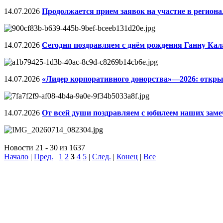
14.07.2026
Продолжается прием заявок на участие в региона
14.07.2026
Сегодня поздравляем с днём рождения Ганну Кал
14.07.2026
«Лидер корпоративного донорства»—2026: открыт
14.07.2026
От всей души поздравляем с юбилеем наших заме
Новости 21 - 30 из 1637
Начало
|
Пред.
|
1
2
3
4
5
|
След.
|
Конец
|
Все