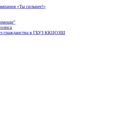
мпания «Ты сильнее!»
помощи"
полиса
ез гражданства в ГБУЗ ККЦОЗШ