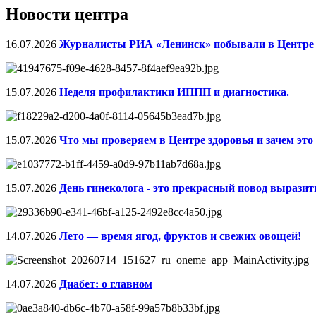
Новости центра
16.07.2026
Журналисты РИА «Ленинск» побывали в Центре 
15.07.2026
Неделя профилактики ИППП и диагностика.
15.07.2026
Что мы проверяем в Центре здоровья и зачем это
15.07.2026
День гинеколога - это прекрасный повод выразить
14.07.2026
Лето — время ягод, фруктов и свежих овощей!
14.07.2026
Диабет: о главном