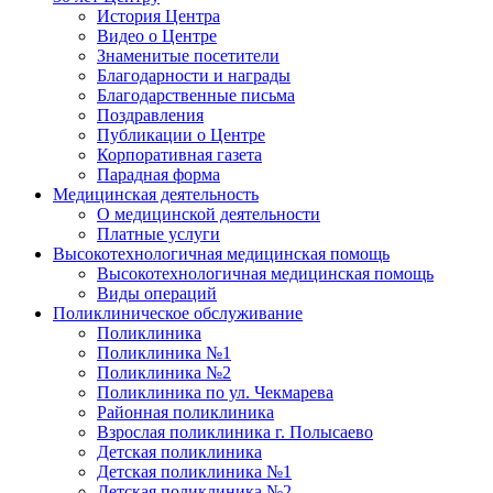
История Центра
Видео о Центре
Знаменитые посетители
Благодарности и награды
Благодарственные письма
Поздравления
Публикации о Центре
Корпоративная газета
Парадная форма
Медицинская деятельность
О медицинской деятельности
Платные услуги
Высокотехнологичная медицинская помощь
Высокотехнологичная медицинская помощь
Виды операций
Поликлиническое обслуживание
Поликлиника
Поликлиника №1
Поликлиника №2
Поликлиника по ул. Чекмарева
Районная поликлиника
Взрослая поликлиника г. Полысаево
Детская поликлиника
Детская поликлиника №1
Детская поликлиника №2