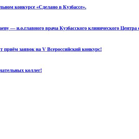
льном конкурсе «Сделано в Кузбассе».
аеву — и.о.главного врача Кузбасского клинического Центра
 приём заявок на V Всероссийский конкурс!
чательных коллег!