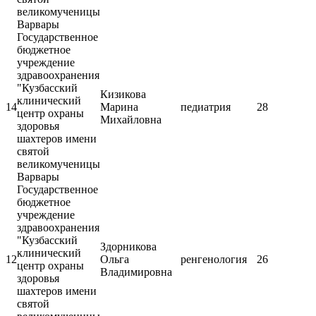
великомученицы
Варвары
Государственное
бюджетное
учреждение
здравоохранения
"Кузбасский
Кизикова
клинический
14
Марина
педиатрия
28
центр охраны
Михайловна
здоровья
шахтеров имени
святой
великомученицы
Варвары
Государственное
бюджетное
учреждение
здравоохранения
"Кузбасский
Здорникова
клинический
12
Ольга
ренгенология
26
центр охраны
Владимировна
здоровья
шахтеров имени
святой