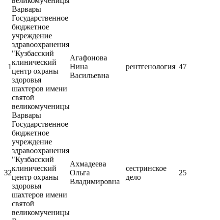
великомученицы
Варвары
Государственное
бюджетное
учреждение
здравоохранения
"Кузбасский
Агафонова
клинический
1
Нина
рентгенология
47
центр охраны
Васильевна
здоровья
шахтеров имени
святой
великомученицы
Варвары
Государственное
бюджетное
учреждение
здравоохранения
"Кузбасский
Ахмадеева
клинический
сестринское
32
Ольга
25
центр охраны
дело
Владимировна
здоровья
шахтеров имени
святой
великомученицы