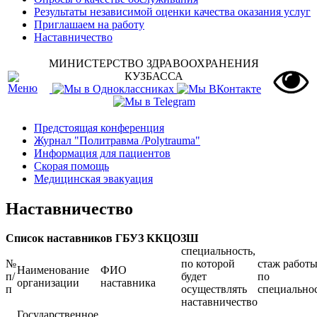
Результаты независимой оценки качества оказания услуг
Приглашаем на работу
Наставничество
МИНИСТЕРСТВО ЗДРАВООХРАНЕНИЯ
КУЗБАССА
Предстоящая конференция
Журнал "Политравма /Polytrauma"
Информация для пациентов
Скорая помощь
Медицинская эвакуация
Наставничество
Список наставников ГБУЗ ККЦОЗШ
специальность,
№
по которой
стаж работ
Наименование
ФИО
п/
будет
по
организации
наставника
п
осуществлять
специально
наставничество
Государственное