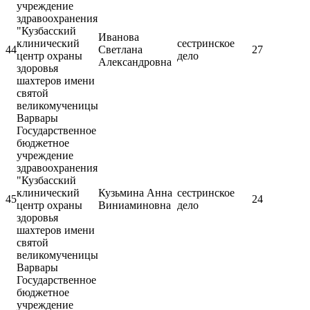
учреждение
здравоохранения
"Кузбасский
Иванова
клинический
сестринское
44
Светлана
27
центр охраны
дело
Александровна
здоровья
шахтеров имени
святой
великомученицы
Варвары
Государственное
бюджетное
учреждение
здравоохранения
"Кузбасский
клинический
Кузьмина Анна
сестринское
45
24
центр охраны
Виниаминовна
дело
здоровья
шахтеров имени
святой
великомученицы
Варвары
Государственное
бюджетное
учреждение