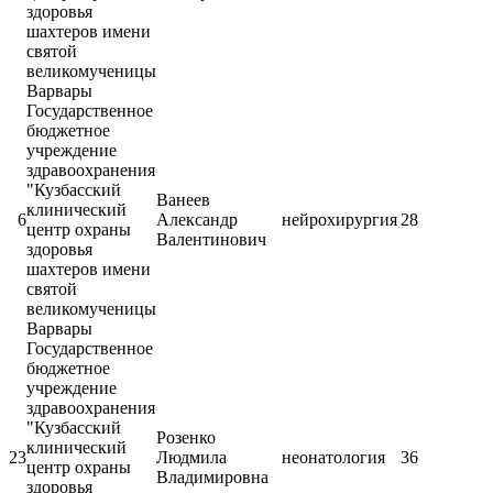
здоровья
шахтеров имени
святой
великомученицы
Варвары
Государственное
бюджетное
учреждение
здравоохранения
"Кузбасский
Ванеев
клинический
6
Александр
нейрохирургия
28
центр охраны
Валентинович
здоровья
шахтеров имени
святой
великомученицы
Варвары
Государственное
бюджетное
учреждение
здравоохранения
"Кузбасский
Розенко
клинический
23
Людмила
неонатология
36
центр охраны
Владимировна
здоровья