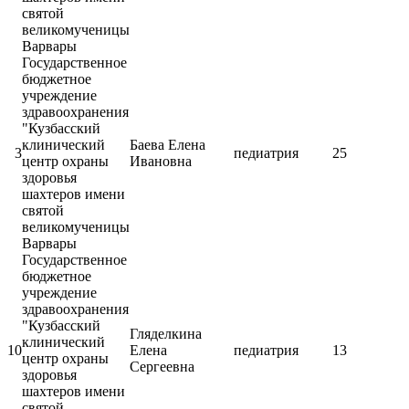
святой
великомученицы
Варвары
Государственное
бюджетное
учреждение
здравоохранения
"Кузбасский
клинический
Баева Елена
3
педиатрия
25
центр охраны
Ивановна
здоровья
шахтеров имени
святой
великомученицы
Варвары
Государственное
бюджетное
учреждение
здравоохранения
"Кузбасский
Гляделкина
клинический
10
Елена
педиатрия
13
центр охраны
Сергеевна
здоровья
шахтеров имени
святой