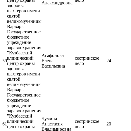
центр охраны
дело
Александровна
здоровья
шахтеров имени
святой
великомученицы
Варвары
Государственное
бюджетное
учреждение
здравоохранения
"Кузбасский
Агафонова
клинический
сестринское
59
Елена
24
центр охраны
дело
Васильевна
здоровья
шахтеров имени
святой
великомученицы
Варвары
Государственное
бюджетное
учреждение
здравоохранения
"Кузбасский
Чумина
клинический
сестринское
61
Анастасия
20
центр охраны
дело
Владимировна