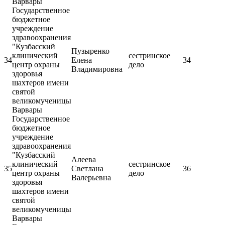
Варвары
Государственное
бюджетное
учреждение
здравоохранения
"Кузбасский
Пузыренко
клинический
сестринское
34
Елена
34
центр охраны
дело
Владимировна
здоровья
шахтеров имени
святой
великомученицы
Варвары
Государственное
бюджетное
учреждение
здравоохранения
"Кузбасский
Алеева
клинический
сестринское
35
Светлана
36
центр охраны
дело
Валерьевна
здоровья
шахтеров имени
святой
великомученицы
Варвары