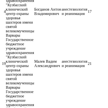
здравоохранения
"Кузбасский
клинический
Богданов Антон
анестезиология
4
17
центр охраны
Владимирович
и реанимация
здоровья
шахтеров имени
святой
великомученицы
Варвары
Государственное
бюджетное
учреждение
здравоохранения
"Кузбасский
клинический
Малев Вадим
анестезиология
19
21
центр охраны
Александрович
и реанимация
здоровья
шахтеров имени
святой
великомученицы
Варвары
Государственное
бюджетное
учреждение
здравоохранения