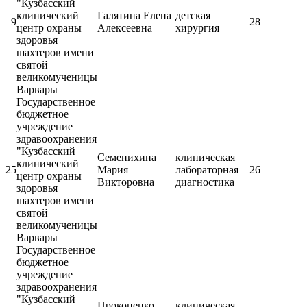
"Кузбасский
клинический
Галятина Елена
детская
9
28
центр охраны
Алексеевна
хирургия
здоровья
шахтеров имени
святой
великомученицы
Варвары
Государственное
бюджетное
учреждение
здравоохранения
"Кузбасский
Семенихина
клиническая
клинический
25
Мария
лабораторная
26
центр охраны
Викторовна
диагностика
здоровья
шахтеров имени
святой
великомученицы
Варвары
Государственное
бюджетное
учреждение
здравоохранения
"Кузбасский
Прокопенко
клиническая