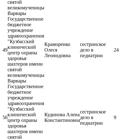
святой
великомученицы
Варвары
Государственное
бюджетное
учреждение
здравоохранения
"Кузбасский
Краморенко
сестринское
клинический
49
Олеся
дело в
24
центр охраны
Леонидовна
педиатрии
здоровья
шахтеров имени
святой
великомученицы
Варвары
Государственное
бюджетное
учреждение
здравоохранения
"Кузбасский
сестринское
клинический
Кудинова Алена
56
дело в
9
центр охраны
Константиновна
педиатрии
здоровья
шахтеров имени
святой