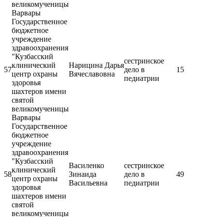
великомученицы
Варвары
Государственное
бюджетное
учреждение
здравоохранения
"Кузбасский
сестринское
клинический
Нарицина Дарья
57
дело в
15
центр охраны
Вячеславовна
педиатрии
здоровья
шахтеров имени
святой
великомученицы
Варвары
Государственное
бюджетное
учреждение
здравоохранения
"Кузбасский
Василенко
сестринское
клинический
58
Зинаида
дело в
49
центр охраны
Васильевна
педиатрии
здоровья
шахтеров имени
святой
великомученицы