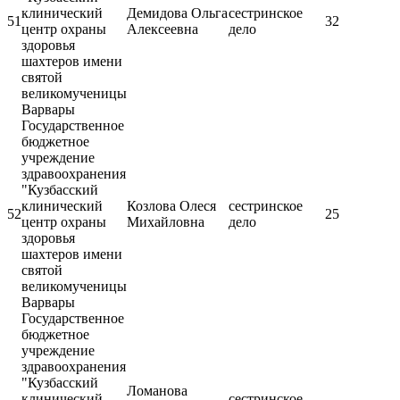
клинический
Демидова Ольга
сестринское
51
32
центр охраны
Алексеевна
дело
здоровья
шахтеров имени
святой
великомученицы
Варвары
Государственное
бюджетное
учреждение
здравоохранения
"Кузбасский
клинический
Козлова Олеся
сестринское
52
25
центр охраны
Михайловна
дело
здоровья
шахтеров имени
святой
великомученицы
Варвары
Государственное
бюджетное
учреждение
здравоохранения
"Кузбасский
Ломанова
клинический
сестринское