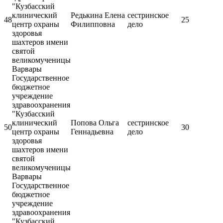
"Кузбасский
клинический
Редькина Елена
сестринское
48
25
центр охраны
Филипповна
дело
здоровья
шахтеров имени
святой
великомученицы
Варвары
Государственное
бюджетное
учреждение
здравоохранения
"Кузбасский
клинический
Попова Ольга
сестринское
50
30
центр охраны
Геннадьевна
дело
здоровья
шахтеров имени
святой
великомученицы
Варвары
Государственное
бюджетное
учреждение
здравоохранения
"Кузбасский