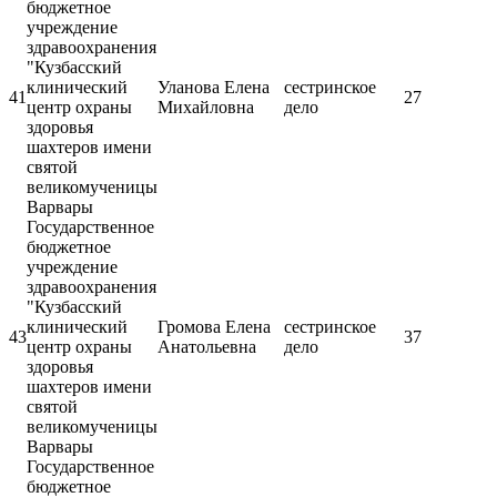
бюджетное
учреждение
здравоохранения
"Кузбасский
клинический
Уланова Елена
сестринское
41
27
центр охраны
Михайловна
дело
здоровья
шахтеров имени
святой
великомученицы
Варвары
Государственное
бюджетное
учреждение
здравоохранения
"Кузбасский
клинический
Громова Елена
сестринское
43
37
центр охраны
Анатольевна
дело
здоровья
шахтеров имени
святой
великомученицы
Варвары
Государственное
бюджетное