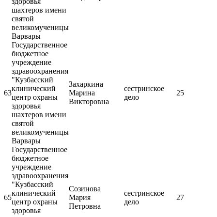
здоровья
шахтеров имени
святой
великомученицы
Варвары
Государственное
бюджетное
учреждение
здравоохранения
"Кузбасский
Захаркина
клинический
сестринское
63
Марина
25
центр охраны
дело
Викторовна
здоровья
шахтеров имени
святой
великомученицы
Варвары
Государственное
бюджетное
учреждение
здравоохранения
"Кузбасский
Созинова
клинический
сестринское
65
Мария
27
центр охраны
дело
Петровна
здоровья