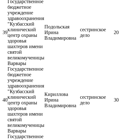
Государственное
бюджетное
учреждение
здравоохранения
"Кузбасский
Подольская
клинический
сестринское
39
Ирина
20
центр охраны
дело
Владимировна
здоровья
шахтеров имени
святой
великомученицы
Варвары
Государственное
бюджетное
учреждение
здравоохранения
"Кузбасский
Кириллова
клинический
сестринское
40
Ирина
30
центр охраны
дело
Владимировна
здоровья
шахтеров имени
святой
великомученицы
Варвары
Государственное