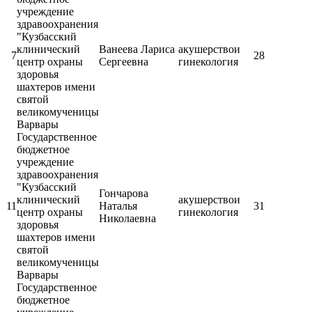
учреждение
здравоохранения
"Кузбасский
клинический
Ванеева Лариса
акушерствои
7
28
центр охраны
Сергеевна
гинекология
здоровья
шахтеров имени
святой
великомученицы
Варвары
Государственное
бюджетное
учреждение
здравоохранения
"Кузбасский
Гончарова
клинический
акушерствои
11
Наталья
31
центр охраны
гинекология
Николаевна
здоровья
шахтеров имени
святой
великомученицы
Варвары
Государственное
бюджетное