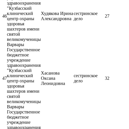
здравоохранения
"Кузбасский
клинический
Худякова Ирина
сестринское
46
27
центр охраны
Александровна
дело
здоровья
шахтеров имени
святой
великомученицы
Варвары
Государственное
бюджетное
учреждение
здравоохранения
"Кузбасский
Хасанова
клинический
сестринское
47
Оксана
32
центр охраны
дело
Леонидовна
здоровья
шахтеров имени
святой
великомученицы
Варвары
Государственное
бюджетное
учреждение
здравоохранения