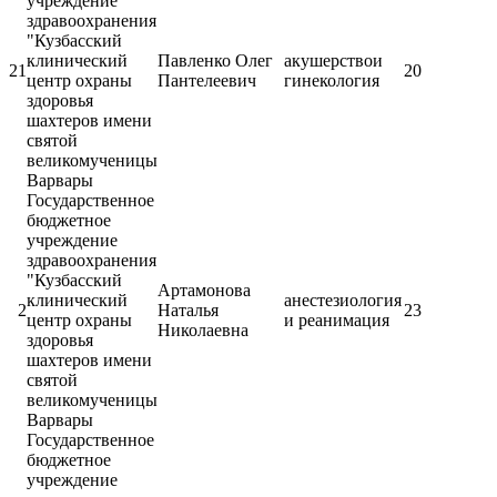
учреждение
здравоохранения
"Кузбасский
клинический
Павленко Олег
акушерствои
21
20
центр охраны
Пантелеевич
гинекология
здоровья
шахтеров имени
святой
великомученицы
Варвары
Государственное
бюджетное
учреждение
здравоохранения
"Кузбасский
Артамонова
клинический
анестезиология
2
Наталья
23
центр охраны
и реанимация
Николаевна
здоровья
шахтеров имени
святой
великомученицы
Варвары
Государственное
бюджетное
учреждение