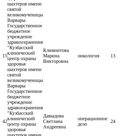
шахтеров имени
святой
великомученицы
Варвары
Государственное
бюджетное
учреждение
здравоохранения
"Кузбасский
Климонтова
клинический
15
Марина
онкология
13
центр охраны
Викторовна
здоровья
шахтеров имени
святой
великомученицы
Варвары
Государственное
бюджетное
учреждение
здравоохранения
"Кузбасский
Давыдова
клинический
операционное
42
Светлана
24
центр охраны
дело
Андреевна
здоровья
шахтеров имени