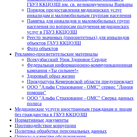
ГБУЗ ККЦОЗШ им. св. великомученицы Варвары
Порядок предоставления медицинских услуг
инвалидам и маломобильным группам населения
Памятка для инвалидов и маломобильных групп
населения по вопросам получения медицинских
услуг в ГБУЗ ККЦОЗШ
Реестр значимых (приоритетных) для инвалидов
объектов ГАУЗ ККЦОЗШ
Фото объектов
Рекламно-просветительские материалы
Всекузбасский Урок Здоровое Сердце
Федеральная информационно-коммуникационная
кампания «Ты сильнее!»
Здоровый образ жизни
Прокуратура Кемеровской области предупреждает
ООО "Альфа Страхование - ОМС" сервис "Линия
помощи"
ООО "Альфа Страхование - ОМС" Сверка данных
полиса
Медицинские услуги иностранным гражданам и лицам
без гражданства в ГБУЗ ККЦОЗШ
Нормативные документы
Противодействие коррупции
Политика обработки персональных данных
Опросы о качестве обслуживания