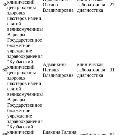
клинический
36
Оксана
лабораторная
27
центр охраны
Владимировна
диагностика
здоровья
шахтеров имени
святой
великомученицы
Варвары
Государственное
бюджетное
учреждение
здравоохранения
"Кузбасский
Адмайкина
клиническая
клинический
60
Наталья
лабораторная
31
центр охраны
Владимировна
диагностика
здоровья
шахтеров имени
святой
великомученицы
Варвары
Государственное
бюджетное
учреждение
здравоохранения
"Кузбасский
клинический
Едакина Галина
68
лечебное дело
54