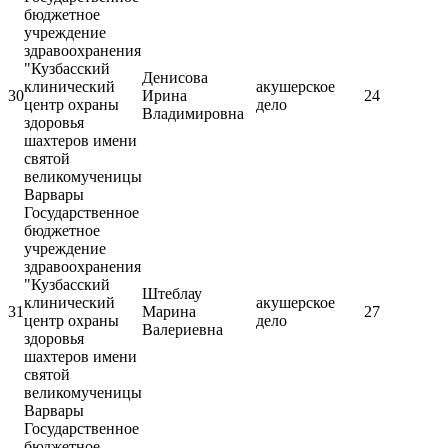
бюджетное
учреждение
здравоохранения
"Кузбасский
Денисова
клинический
акушерское
30
Ирина
24
центр охраны
дело
Владимировна
здоровья
шахтеров имени
святой
великомученицы
Варвары
Государственное
бюджетное
учреждение
здравоохранения
"Кузбасский
Штеблау
клинический
акушерское
31
Марина
27
центр охраны
дело
Валериевна
здоровья
шахтеров имени
святой
великомученицы
Варвары
Государственное
бюджетное