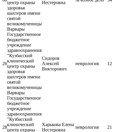
центр охраны
Нестеровна
здоровья
шахтеров имени
святой
великомученицы
Варвары
Государственное
бюджетное
учреждение
здравоохранения
"Кузбасский
Сидоров
клинический
26
Алексей
неврология
12
центр охраны
Викторович
здоровья
шахтеров имени
святой
великомученицы
Варвары
Государственное
бюджетное
учреждение
здравоохранения
"Кузбасский
клинический
Харькова Елена
28
неврология
21
центр охраны
Нестеровна