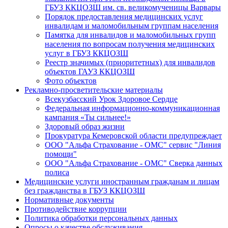
ГБУЗ ККЦОЗШ им. св. великомученицы Варвары
Порядок предоставления медицинских услуг
инвалидам и маломобильным группам населения
Памятка для инвалидов и маломобильных групп
населения по вопросам получения медицинских
услуг в ГБУЗ ККЦОЗШ
Реестр значимых (приоритетных) для инвалидов
объектов ГАУЗ ККЦОЗШ
Фото объектов
Рекламно-просветительские материалы
Всекузбасский Урок Здоровое Сердце
Федеральная информационно-коммуникационная
кампания «Ты сильнее!»
Здоровый образ жизни
Прокуратура Кемеровской области предупреждает
ООО "Альфа Страхование - ОМС" сервис "Линия
помощи"
ООО "Альфа Страхование - ОМС" Сверка данных
полиса
Медицинские услуги иностранным гражданам и лицам
без гражданства в ГБУЗ ККЦОЗШ
Нормативные документы
Противодействие коррупции
Политика обработки персональных данных
Опросы о качестве обслуживания