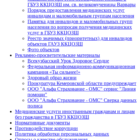
ГБУЗ ККЦОЗШ им. св. великомученицы Варвары
Порядок предоставления медицинских услуг
инвалидам и маломобильным группам населения
Памятка для инвалидов и маломобильных групп
населения по вопросам получения медицинских
услуг в ГБУЗ ККЦОЗШ
Реестр значимых (приоритетных) для инвалидов
объектов ГАУЗ ККЦОЗШ
Фото объектов
Рекламно-просветительские материалы
Всекузбасский Урок Здоровое Сердце
Федеральная информационно-коммуникационная
кампания «Ты сильнее!»
Здоровый образ жизни
Прокуратура Кемеровской области предупреждает
ООО "Альфа Страхование - ОМС" сервис "Линия
помощи"
ООО "Альфа Страхование - ОМС" Сверка данных
полиса
Медицинские услуги иностранным гражданам и лицам
без гражданства в ГБУЗ ККЦОЗШ
Нормативные документы
Противодействие коррупции
Политика обработки персональных данных
Опросы о качестве обслуживания