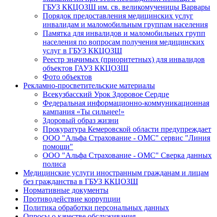
ГБУЗ ККЦОЗШ им. св. великомученицы Варвары
Порядок предоставления медицинских услуг
инвалидам и маломобильным группам населения
Памятка для инвалидов и маломобильных групп
населения по вопросам получения медицинских
услуг в ГБУЗ ККЦОЗШ
Реестр значимых (приоритетных) для инвалидов
объектов ГАУЗ ККЦОЗШ
Фото объектов
Рекламно-просветительские материалы
Всекузбасский Урок Здоровое Сердце
Федеральная информационно-коммуникационная
кампания «Ты сильнее!»
Здоровый образ жизни
Прокуратура Кемеровской области предупреждает
ООО "Альфа Страхование - ОМС" сервис "Линия
помощи"
ООО "Альфа Страхование - ОМС" Сверка данных
полиса
Медицинские услуги иностранным гражданам и лицам
без гражданства в ГБУЗ ККЦОЗШ
Нормативные документы
Противодействие коррупции
Политика обработки персональных данных
Опросы о качестве обслуживания