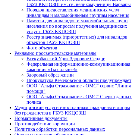
ГБУЗ ККЦОЗШ им. св. великомученицы Варвары
Порядок предоставления медицинских услуг
инвалидам и маломобильным группам населения
Памятка для инвалидов и маломобильных групп
населения по вопросам получения медицинских
услуг в ГБУЗ ККЦОЗШ
Реестр значимых (приоритетных) для инвалидов
объектов ГАУЗ ККЦОЗШ
Фото объектов
Рекламно-просветительские материалы
Всекузбасский Урок Здоровое Сердце
Федеральная информационно-коммуникационная
кампания «Ты сильнее!»
Здоровый образ жизни
Прокуратура Кемеровской области предупреждает
ООО "Альфа Страхование - ОМС" сервис "Линия
помощи"
ООО "Альфа Страхование - ОМС" Сверка данных
полиса
Медицинские услуги иностранным гражданам и лицам
без гражданства в ГБУЗ ККЦОЗШ
Нормативные документы
Противодействие коррупции
Политика обработки персональных данных
Опросы о качестве обслуживания