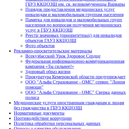
ГБУЗ ККЦОЗШ им. св. великомученицы Варвары
Порядок предоставления медицинских услуг
инвалидам и маломобильным группам населения
Памятка для инвалидов и маломобильных групп
населения по вопросам получения медицинских
услуг в ГБУЗ ККЦОЗШ
Реестр значимых (приоритетных) для инвалидов
объектов ГАУЗ ККЦОЗШ
Фото объектов
Рекламно-просветительские материалы
Всекузбасский Урок Здоровое Сердце
Федеральная информационно-коммуникационная
кампания «Ты сильнее!»
Здоровый образ жизни
Прокуратура Кемеровской области предупреждает
ООО "Альфа Страхование - ОМС" сервис "Линия
помощи"
ООО "Альфа Страхование - ОМС" Сверка данных
полиса
Медицинские услуги иностранным гражданам и лицам
без гражданства в ГБУЗ ККЦОЗШ
Нормативные документы
Противодействие коррупции
Политика обработки персональных данных
Опросы о качестве обслуживания