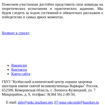
Пожелаем участникам достойно представить свои команды на
теоретических испытаниях и практических заданиях. Мы
будем следить за ходом состязаний и обязательно расскажем о
победителях и самых ярких моментах.
Возврат к списку
Вакансии
Контакты
Карта сайта
ГБУЗ "Кузбасский клинический центр охраны здоровья
шахтеров имени святой великомученицы Варвары"
Россия,
652509, Кемеровская область, г. Ленинск-Кузнецкий, ул. 7
Микрорайон, д. 9, тел/факс: 8(384 56) 2-40-50,
E-mail:
info@gnkc.kuzbass.net
,
07-gauz-okcozsh@kuzdrav.ru