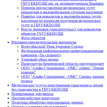
ГБУЗ ККЦОЗШ им. св. великомученицы Варвары
Порядок предоставления медицинских услуг
инвалидам и маломобильным группам населения
Памятка для инвалидов и маломобильных групп
населения по вопросам получения медицинских
услуг в ГБУЗ ККЦОЗШ
Реестр значимых (приоритетных) для инвалидов
объектов ГАУЗ ККЦОЗШ
Фото объектов
Рекламно-просветительские материалы
Всекузбасский Урок Здоровое Сердце
Федеральная информационно-коммуникационная
кампания «Ты сильнее!»
Здоровый образ жизни
Прокуратура Кемеровской области предупреждает
ООО "Альфа Страхование - ОМС" сервис "Линия
помощи"
ООО "Альфа Страхование - ОМС" Сверка данных
полиса
Медицинские услуги иностранным гражданам и лицам
без гражданства в ГБУЗ ККЦОЗШ
Нормативные документы
Противодействие коррупции
Политика обработки персональных данных
Опросы о качестве обслуживания