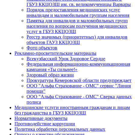
ГБУЗ ККЦОЗШ им. св. великомученицы Варвары
Порядок предоставления медицинских услуг
инвалидам и маломобильным группам населения
Памятка для инвалидов и маломобильных групп
населения по вопросам получения медицинских
услуг в ГБУЗ ККЦОЗШ
Реестр значимых (приоритетных) для инвалидов
объектов ГАУЗ ККЦОЗШ
Фото объектов
Рекламно-просветительские материалы
Всекузбасский Урок Здоровое Сердце
Федеральная информационно-коммуникационная
кампания «Ты сильнее!»
Здоровый образ жизни
Прокуратура Кемеровской области предупреждает
ООО "Альфа Страхование - ОМС" сервис "Линия
помощи"
ООО "Альфа Страхование - ОМС" Сверка данных
полиса
Медицинские услуги иностранным гражданам и лицам
без гражданства в ГБУЗ ККЦОЗШ
Нормативные документы
Противодействие коррупции
Политика обработки персональных данных
Опросы о качестве обслуживания