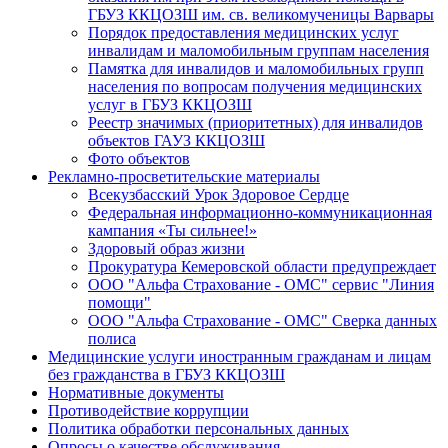
ГБУЗ ККЦОЗШ им. св. великомученицы Варвары
Порядок предоставления медицинских услуг
инвалидам и маломобильным группам населения
Памятка для инвалидов и маломобильных групп
населения по вопросам получения медицинских
услуг в ГБУЗ ККЦОЗШ
Реестр значимых (приоритетных) для инвалидов
объектов ГАУЗ ККЦОЗШ
Фото объектов
Рекламно-просветительские материалы
Всекузбасский Урок Здоровое Сердце
Федеральная информационно-коммуникационная
кампания «Ты сильнее!»
Здоровый образ жизни
Прокуратура Кемеровской области предупреждает
ООО "Альфа Страхование - ОМС" сервис "Линия
помощи"
ООО "Альфа Страхование - ОМС" Сверка данных
полиса
Медицинские услуги иностранным гражданам и лицам
без гражданства в ГБУЗ ККЦОЗШ
Нормативные документы
Противодействие коррупции
Политика обработки персональных данных
Опросы о качестве обслуживания