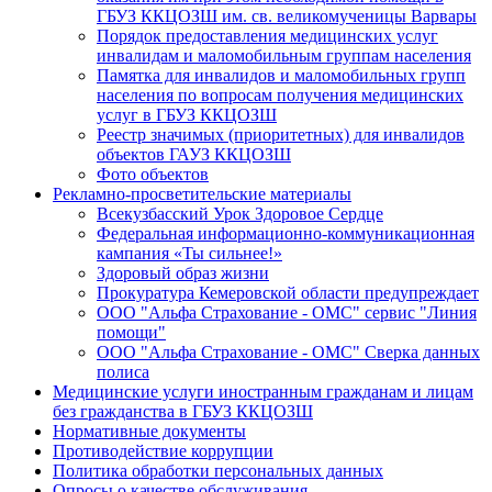
ГБУЗ ККЦОЗШ им. св. великомученицы Варвары
Порядок предоставления медицинских услуг
инвалидам и маломобильным группам населения
Памятка для инвалидов и маломобильных групп
населения по вопросам получения медицинских
услуг в ГБУЗ ККЦОЗШ
Реестр значимых (приоритетных) для инвалидов
объектов ГАУЗ ККЦОЗШ
Фото объектов
Рекламно-просветительские материалы
Всекузбасский Урок Здоровое Сердце
Федеральная информационно-коммуникационная
кампания «Ты сильнее!»
Здоровый образ жизни
Прокуратура Кемеровской области предупреждает
ООО "Альфа Страхование - ОМС" сервис "Линия
помощи"
ООО "Альфа Страхование - ОМС" Сверка данных
полиса
Медицинские услуги иностранным гражданам и лицам
без гражданства в ГБУЗ ККЦОЗШ
Нормативные документы
Противодействие коррупции
Политика обработки персональных данных
Опросы о качестве обслуживания