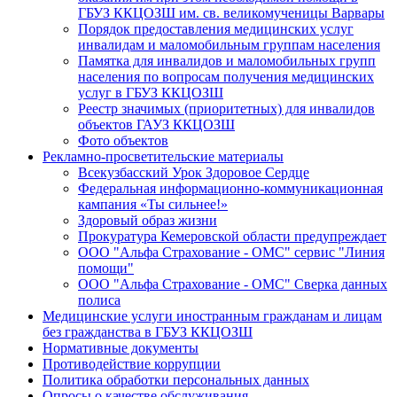
ГБУЗ ККЦОЗШ им. св. великомученицы Варвары
Порядок предоставления медицинских услуг
инвалидам и маломобильным группам населения
Памятка для инвалидов и маломобильных групп
населения по вопросам получения медицинских
услуг в ГБУЗ ККЦОЗШ
Реестр значимых (приоритетных) для инвалидов
объектов ГАУЗ ККЦОЗШ
Фото объектов
Рекламно-просветительские материалы
Всекузбасский Урок Здоровое Сердце
Федеральная информационно-коммуникационная
кампания «Ты сильнее!»
Здоровый образ жизни
Прокуратура Кемеровской области предупреждает
ООО "Альфа Страхование - ОМС" сервис "Линия
помощи"
ООО "Альфа Страхование - ОМС" Сверка данных
полиса
Медицинские услуги иностранным гражданам и лицам
без гражданства в ГБУЗ ККЦОЗШ
Нормативные документы
Противодействие коррупции
Политика обработки персональных данных
Опросы о качестве обслуживания