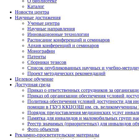
О библиотеке
Каталог
Новости центра
Научные достижения
Ученые центра
Научные направления
Инновационные технологии
Расписание конференций и семинаров
Архив конференций и семинаров
Монографии
Патенты
Сборники тезисов
Список опубликованных научных и учебно-методич
Проект методических рекомендаций
Целевое обучение
Доступная среда
Приказ о ответственных сотрудников за организа
Приказ об организации обеспечения условий дост
Политика обеспечения условий доступности для ин
помощи в ГБУЗ ККЦОЗШ им. св. великомученицы
Порядок предоставления медицинских услуг инвал
Памятка для инвалидов и маломобильных групп н
Реестр значимых (приоритетных) для инвалидов 
Фото объектов
Рекламно-просветительские материалы