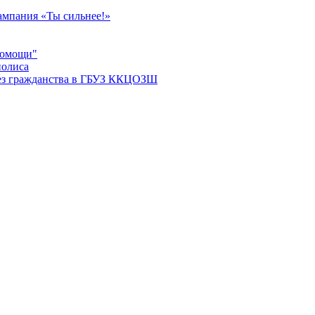
мпания «Ты сильнее!»
помощи"
полиса
ез гражданства в ГБУЗ ККЦОЗШ