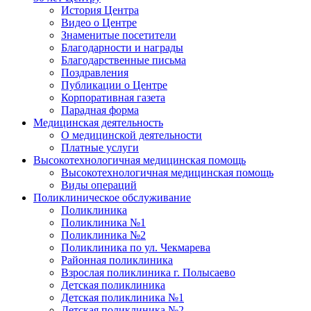
История Центра
Видео о Центре
Знаменитые посетители
Благодарности и награды
Благодарственные письма
Поздравления
Публикации о Центре
Корпоративная газета
Парадная форма
Медицинская деятельность
О медицинской деятельности
Платные услуги
Высокотехнологичная медицинская помощь
Высокотехнологичная медицинская помощь
Виды операций
Поликлиническое обслуживание
Поликлиника
Поликлиника №1
Поликлиника №2
Поликлиника по ул. Чекмарева
Районная поликлиника
Взрослая поликлиника г. Полысаево
Детская поликлиника
Детская поликлиника №1
Детская поликлиника №2