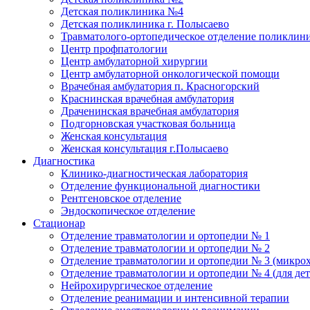
Детская поликлиника №4
Детская поликлиника г. Полысаево
Травматолого-ортопедическое отделение поликлин
Центр профпатологии
Центр амбулаторной хирургии
Центр амбулаторной онкологической помощи
Врачебная амбулатория п. Красногорский
Краснинская врачебная амбулатория
Драченинская врачебная амбулатория
Подгорновская участковая больница
Женская консультация
Женская консультация г.Полысаево
Диагностика
Клинико-диагностическая лаборатория
Отделение функциональной диагностики
Рентгеновское отделение
Эндоскопическое отделение
Стационар
Отделение травматологии и ортопедии № 1
Отделение травматологии и ортопедии № 2
Отделение травматологии и ортопедии № 3 (микро
Отделение травматологии и ортопедии № 4 (для дет
Нейрохирургическое отделение
Отделение реанимации и интенсивной терапии