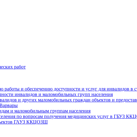
еских работ
цию работы и обеспечению доступности и услуг для инвалидов 
упности инвалидов и маломобильных групп населения
валидов и других маломобильных граждан объектов и предоставл
 Варвары
идам и маломобильным группам населения
аселения по вопросам получения медицинских услуг в ГБУЗ К
объектов ГАУЗ ККЦОЗШ