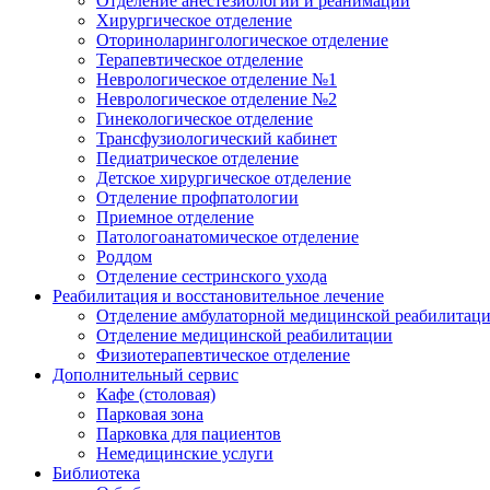
Отделение анестезиологии и реанимации
Хирургическое отделение
Оториноларингологическое отделение
Терапевтическое отделение
Неврологическое отделение №1
Неврологическое отделение №2
Гинекологическое отделение
Трансфузиологический кабинет
Педиатрическое отделение
Детское хирургическое отделение
Отделение профпатологии
Приемное отделение
Патологоанатомическое отделение
Роддом
Отделение сестринского ухода
Реабилитация и восстановительное лечение
Отделение амбулаторной медицинской реабилитац
Отделение медицинской реабилитации
Физиотерапевтическое отделение
Дополнительный сервис
Кафе (столовая)
Парковая зона
Парковка для пациентов
Немедицинские услуги
Библиотека