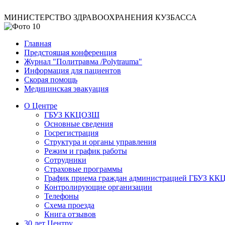
МИНИСТЕРСТВО ЗДРАВООХРАНЕНИЯ КУЗБАССА
Главная
Предстоящая конференция
Журнал "Политравма /Polytrauma"
Информация для пациентов
Скорая помощь
Медицинская эвакуация
О Центре
ГБУЗ ККЦОЗШ
Основные сведения
Госрегистрация
Структура и органы управления
Режим и график работы
Сотрудники
Страховые программы
График приема граждан администрацией ГБУЗ К
Контролирующие организации
Телефоны
Схема проезда
Книга отзывов
30 лет Центру