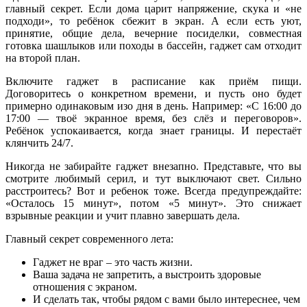
главный секрет. Если дома царит напряжение, скука и «не
подходи», то ребёнок сбежит в экран. А если есть уют,
принятие, общие дела, вечерние посиделки, совместная
готовка шашлыков или походы в бассейн, гаджет сам отходит
на второй план.
Включите гаджет в расписание как приём пищи.
Договоритесь о конкретном времени, и пусть оно будет
примерно одинаковым изо дня в день. Например: «С 16:00 до
17:00 — твоё экранное время, без слёз и переговоров».
Ребёнок успокаивается, когда знает границы. И перестаёт
клянчить 24/7.
Никогда не забирайте гаджет внезапно. Представьте, что вы
смотрите любимый серил, и тут выключают свет. Сильно
расстроитесь? Вот и ребенок тоже. Всегда предупреждайте:
«Осталось 15 минут», потом «5 минут». Это снижает
взрывные реакции и учит плавно завершать дела.
Главный секрет современного лета:
Гаджет не враг – это часть жизни.
Ваша задача не запретить, а выстроить здоровые
отношения с экраном.
И сделать так, чтобы рядом с вами было интереснее, чем