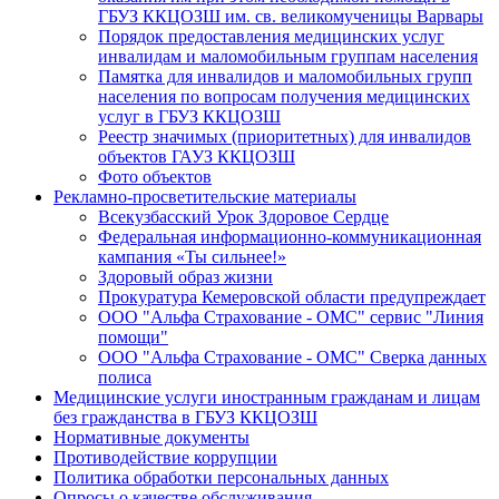
ГБУЗ ККЦОЗШ им. св. великомученицы Варвары
Порядок предоставления медицинских услуг
инвалидам и маломобильным группам населения
Памятка для инвалидов и маломобильных групп
населения по вопросам получения медицинских
услуг в ГБУЗ ККЦОЗШ
Реестр значимых (приоритетных) для инвалидов
объектов ГАУЗ ККЦОЗШ
Фото объектов
Рекламно-просветительские материалы
Всекузбасский Урок Здоровое Сердце
Федеральная информационно-коммуникационная
кампания «Ты сильнее!»
Здоровый образ жизни
Прокуратура Кемеровской области предупреждает
ООО "Альфа Страхование - ОМС" сервис "Линия
помощи"
ООО "Альфа Страхование - ОМС" Сверка данных
полиса
Медицинские услуги иностранным гражданам и лицам
без гражданства в ГБУЗ ККЦОЗШ
Нормативные документы
Противодействие коррупции
Политика обработки персональных данных
Опросы о качестве обслуживания