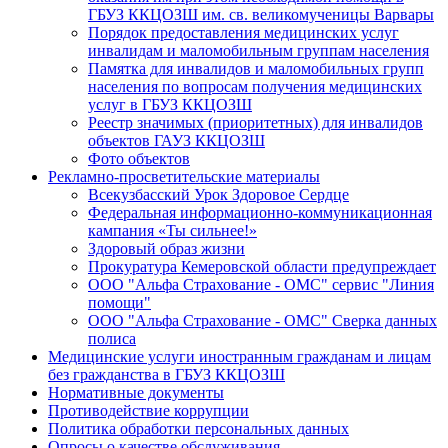
ГБУЗ ККЦОЗШ им. св. великомученицы Варвары
Порядок предоставления медицинских услуг
инвалидам и маломобильным группам населения
Памятка для инвалидов и маломобильных групп
населения по вопросам получения медицинских
услуг в ГБУЗ ККЦОЗШ
Реестр значимых (приоритетных) для инвалидов
объектов ГАУЗ ККЦОЗШ
Фото объектов
Рекламно-просветительские материалы
Всекузбасский Урок Здоровое Сердце
Федеральная информационно-коммуникационная
кампания «Ты сильнее!»
Здоровый образ жизни
Прокуратура Кемеровской области предупреждает
ООО "Альфа Страхование - ОМС" сервис "Линия
помощи"
ООО "Альфа Страхование - ОМС" Сверка данных
полиса
Медицинские услуги иностранным гражданам и лицам
без гражданства в ГБУЗ ККЦОЗШ
Нормативные документы
Противодействие коррупции
Политика обработки персональных данных
Опросы о качестве обслуживания