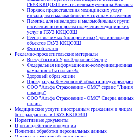
ГБУЗ ККЦОЗШ им. св. великомученицы Варвары
Порядок предоставления медицинских услуг
инвалидам и маломобильным группам населения
Памятка для инвалидов и маломобильных групп
населения по вопросам получения медицинских
услуг в ГБУЗ ККЦОЗШ
Реестр значимых (приоритетных) для инвалидов
объектов ГАУЗ ККЦОЗШ
Фото объектов
Рекламно-просветительские материалы
Всекузбасский Урок Здоровое Сердце
Федеральная информационно-коммуникационная
кампания «Ты сильнее!»
Здоровый образ жизни
Прокуратура Кемеровской области предупреждает
ООО "Альфа Страхование - ОМС" сервис "Линия
помощи"
ООО "Альфа Страхование - ОМС" Сверка данных
полиса
Медицинские услуги иностранным гражданам и лицам
без гражданства в ГБУЗ ККЦОЗШ
Нормативные документы
Противодействие коррупции
Политика обработки персональных данных
Опросы о качестве обслуживания