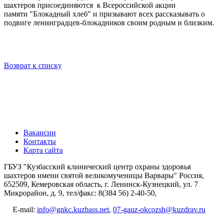
шахтеров присоединяются к Всероссийской акции
памяти "Блокадный хлеб" и призывают всех рассказывать о
подвиге ленинградцев-блокадников своим родным и близким.
Возврат к списку
Вакансии
Контакты
Карта сайта
ГБУЗ "Кузбасский клинический центр охраны здоровья
шахтеров имени святой великомученицы Варвары"
Россия,
652509, Кемеровская область, г. Ленинск-Кузнецкий, ул. 7
Микрорайон, д. 9, тел/факс: 8(384 56) 2-40-50,
E-mail:
info@gnkc.kuzbass.net
,
07-gauz-okcozsh@kuzdrav.ru