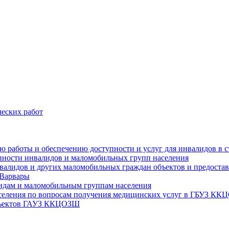
еских работ
цию работы и обеспечению доступности и услуг для инвалидов 
упности инвалидов и маломобильных групп населения
валидов и других маломобильных граждан объектов и предоставл
 Варвары
идам и маломобильным группам населения
аселения по вопросам получения медицинских услуг в ГБУЗ К
объектов ГАУЗ ККЦОЗШ