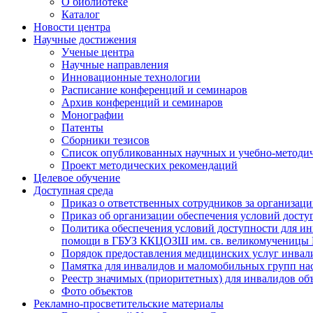
О библиотеке
Каталог
Новости центра
Научные достижения
Ученые центра
Научные направления
Инновационные технологии
Расписание конференций и семинаров
Архив конференций и семинаров
Монографии
Патенты
Сборники тезисов
Список опубликованных научных и учебно-методич
Проект методических рекомендаций
Целевое обучение
Доступная среда
Приказ о ответственных сотрудников за организа
Приказ об организации обеспечения условий дост
Политика обеспечения условий доступности для ин
помощи в ГБУЗ ККЦОЗШ им. св. великомученицы
Порядок предоставления медицинских услуг инвал
Памятка для инвалидов и маломобильных групп н
Реестр значимых (приоритетных) для инвалидов 
Фото объектов
Рекламно-просветительские материалы