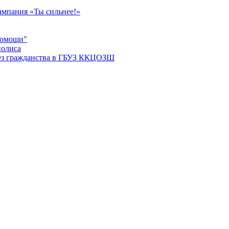
мпания «Ты сильнее!»
помощи"
полиса
ез гражданства в ГБУЗ ККЦОЗШ