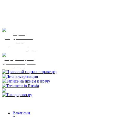
Портал
государственных
услуг
Вы смогли
записаться к врачу?
Народный фронт
приглашает пройти
опрос
Вакансии