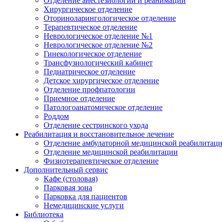
Отделение анестезиологии и реанимации
Хирургическое отделение
Оториноларингологическое отделение
Терапевтическое отделение
Неврологическое отделение №1
Неврологическое отделение №2
Гинекологическое отделение
Трансфузиологический кабинет
Педиатрическое отделение
Детское хирургическое отделение
Отделение профпатологии
Приемное отделение
Патологоанатомическое отделение
Роддом
Отделение сестринского ухода
Реабилитация и восстановительное лечение
Отделение амбулаторной медицинской реабилитац
Отделение медицинской реабилитации
Физиотерапевтическое отделение
Дополнительный сервис
Кафе (столовая)
Парковая зона
Парковка для пациентов
Немедицинские услуги
Библиотека