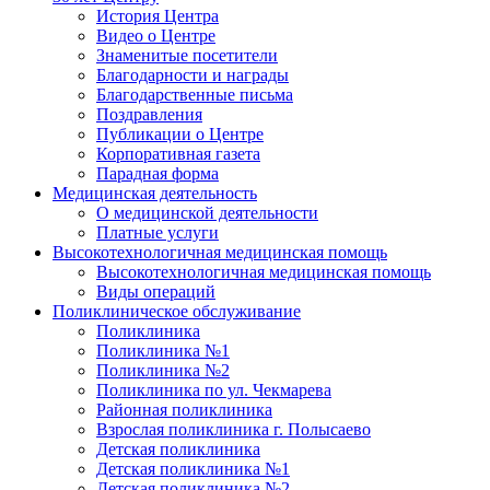
История Центра
Видео о Центре
Знаменитые посетители
Благодарности и награды
Благодарственные письма
Поздравления
Публикации о Центре
Корпоративная газета
Парадная форма
Медицинская деятельность
О медицинской деятельности
Платные услуги
Высокотехнологичная медицинская помощь
Высокотехнологичная медицинская помощь
Виды операций
Поликлиническое обслуживание
Поликлиника
Поликлиника №1
Поликлиника №2
Поликлиника по ул. Чекмарева
Районная поликлиника
Взрослая поликлиника г. Полысаево
Детская поликлиника
Детская поликлиника №1
Детская поликлиника №2