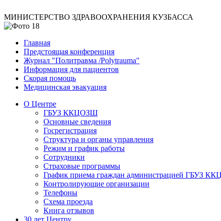
МИНИСТЕРСТВО ЗДРАВООХРАНЕНИЯ КУЗБАССА
Главная
Предстоящая конференция
Журнал "Политравма /Polytrauma"
Информация для пациентов
Скорая помощь
Медицинская эвакуация
О Центре
ГБУЗ ККЦОЗШ
Основные сведения
Госрегистрация
Структура и органы управления
Режим и график работы
Сотрудники
Страховые программы
График приема граждан администрацией ГБУЗ К
Контролирующие организации
Телефоны
Схема проезда
Книга отзывов
30 лет Центру