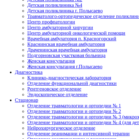
Детская поликлиника №4
Детская поликлиника г. Полысаево
Травматолого-ортопедическое отделение поликлин
Центр профпатологии
Центр амбулаторной хирургии
Центр амбулаторной онкологической помощи
Врачебная амбулатория п. Красногорский
Краснинская врачебная амбулатория
Драченинская врачебная амбулатория
Подгорновская участковая больница
Женская консультация
Женская консультация г.Полысаево
Диагностика
Клинико-диагностическая лаборатория
Отделение функциональной диагностики
Рентгеновское отделение
Эндоскопическое отделение
Стационар
Отделение травматологии и ортопедии № 1
Отделение травматологии и ортопедии № 2
Отделение травматологии и ортопедии № 3 (микро
Отделение травматологии и ортопедии № 4 (для дет
Нейрохирургическое отделение
Отделение реанимации и интенсивной терапии