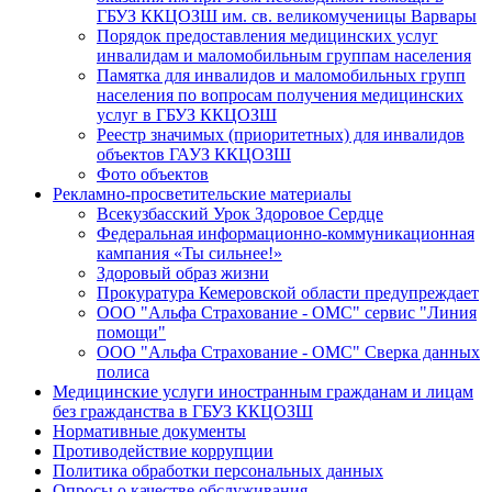
ГБУЗ ККЦОЗШ им. св. великомученицы Варвары
Порядок предоставления медицинских услуг
инвалидам и маломобильным группам населения
Памятка для инвалидов и маломобильных групп
населения по вопросам получения медицинских
услуг в ГБУЗ ККЦОЗШ
Реестр значимых (приоритетных) для инвалидов
объектов ГАУЗ ККЦОЗШ
Фото объектов
Рекламно-просветительские материалы
Всекузбасский Урок Здоровое Сердце
Федеральная информационно-коммуникационная
кампания «Ты сильнее!»
Здоровый образ жизни
Прокуратура Кемеровской области предупреждает
ООО "Альфа Страхование - ОМС" сервис "Линия
помощи"
ООО "Альфа Страхование - ОМС" Сверка данных
полиса
Медицинские услуги иностранным гражданам и лицам
без гражданства в ГБУЗ ККЦОЗШ
Нормативные документы
Противодействие коррупции
Политика обработки персональных данных
Опросы о качестве обслуживания