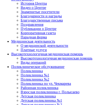
История Центра
Видео о Центре
Знаменитые посетители
Благодарности и награды
Благодарственные письма
Поздравления
Публикации о Центре
Корпоративная газета
Парадная форма
Медицинская деятельность
О медицинской деятельности
Платные услуги
Высокотехнологичная медицинская помощь
Высокотехнологичная медицинская помощь
Виды операций
Поликлиническое обслуживание
Поликлиника
Поликлиника №1
Поликлиника №2
Поликлиника по ул. Чекмарева
Районная поликлиника
Взрослая поликлиника г. Полысаево
Детская поликлиника
Детская поликлиника №1
Детская поликлиника №2