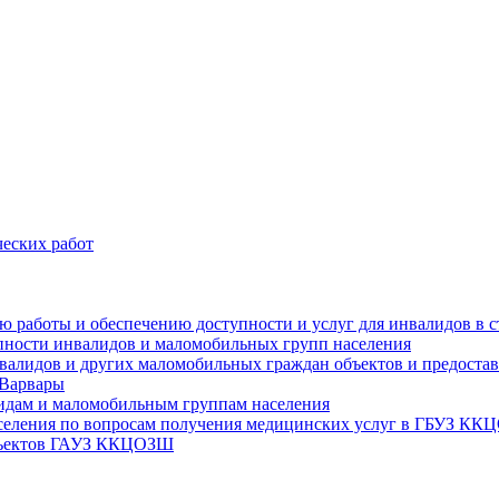
еских работ
цию работы и обеспечению доступности и услуг для инвалидов 
упности инвалидов и маломобильных групп населения
валидов и других маломобильных граждан объектов и предоставл
 Варвары
идам и маломобильным группам населения
аселения по вопросам получения медицинских услуг в ГБУЗ К
объектов ГАУЗ ККЦОЗШ