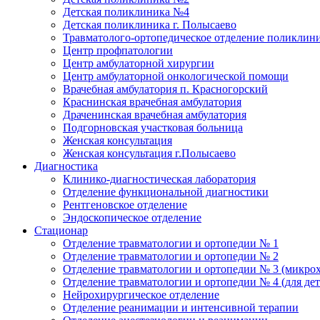
Детская поликлиника №4
Детская поликлиника г. Полысаево
Травматолого-ортопедическое отделение поликлин
Центр профпатологии
Центр амбулаторной хирургии
Центр амбулаторной онкологической помощи
Врачебная амбулатория п. Красногорский
Краснинская врачебная амбулатория
Драченинская врачебная амбулатория
Подгорновская участковая больница
Женская консультация
Женская консультация г.Полысаево
Диагностика
Клинико-диагностическая лаборатория
Отделение функциональной диагностики
Рентгеновское отделение
Эндоскопическое отделение
Стационар
Отделение травматологии и ортопедии № 1
Отделение травматологии и ортопедии № 2
Отделение травматологии и ортопедии № 3 (микро
Отделение травматологии и ортопедии № 4 (для дет
Нейрохирургическое отделение
Отделение реанимации и интенсивной терапии