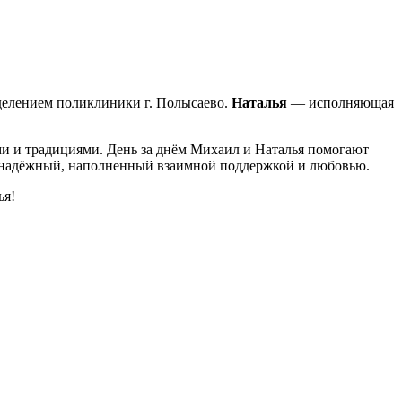
делением поликлиники г. Полысаево.
Наталья
— исполняющая
ми и традициями. День за днём Михаил и Наталья помогают
й, надёжный, наполненный взаимной поддержкой и любовью.
ья!