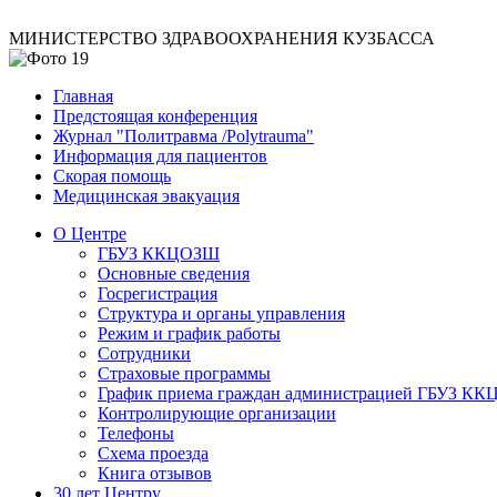
МИНИСТЕРСТВО ЗДРАВООХРАНЕНИЯ КУЗБАССА
Главная
Предстоящая конференция
Журнал "Политравма /Polytrauma"
Информация для пациентов
Скорая помощь
Медицинская эвакуация
О Центре
ГБУЗ ККЦОЗШ
Основные сведения
Госрегистрация
Структура и органы управления
Режим и график работы
Сотрудники
Страховые программы
График приема граждан администрацией ГБУЗ К
Контролирующие организации
Телефоны
Схема проезда
Книга отзывов
30 лет Центру