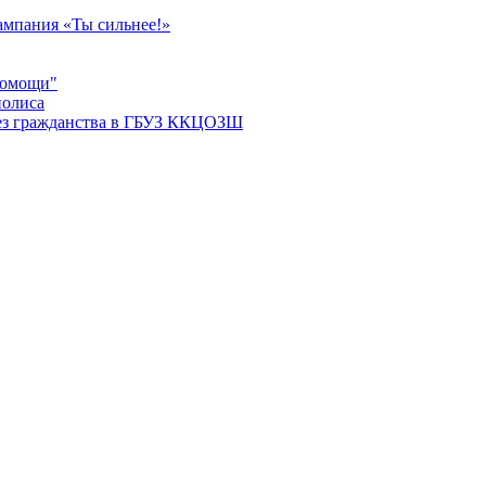
мпания «Ты сильнее!»
помощи"
полиса
ез гражданства в ГБУЗ ККЦОЗШ