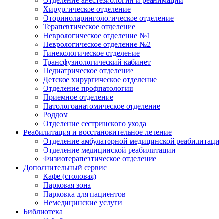
Отделение анестезиологии и реанимации
Хирургическое отделение
Оториноларингологическое отделение
Терапевтическое отделение
Неврологическое отделение №1
Неврологическое отделение №2
Гинекологическое отделение
Трансфузиологический кабинет
Педиатрическое отделение
Детское хирургическое отделение
Отделение профпатологии
Приемное отделение
Патологоанатомическое отделение
Роддом
Отделение сестринского ухода
Реабилитация и восстановительное лечение
Отделение амбулаторной медицинской реабилитац
Отделение медицинской реабилитации
Физиотерапевтическое отделение
Дополнительный сервис
Кафе (столовая)
Парковая зона
Парковка для пациентов
Немедицинские услуги
Библиотека