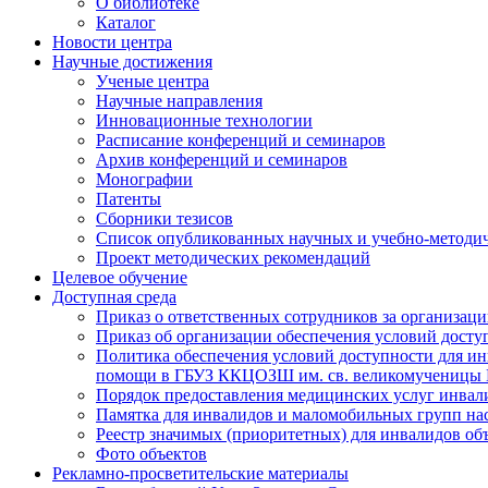
О библиотеке
Каталог
Новости центра
Научные достижения
Ученые центра
Научные направления
Инновационные технологии
Расписание конференций и семинаров
Архив конференций и семинаров
Монографии
Патенты
Сборники тезисов
Список опубликованных научных и учебно-методич
Проект методических рекомендаций
Целевое обучение
Доступная среда
Приказ о ответственных сотрудников за организа
Приказ об организации обеспечения условий дост
Политика обеспечения условий доступности для ин
помощи в ГБУЗ ККЦОЗШ им. св. великомученицы
Порядок предоставления медицинских услуг инвал
Памятка для инвалидов и маломобильных групп н
Реестр значимых (приоритетных) для инвалидов 
Фото объектов
Рекламно-просветительские материалы