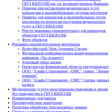
ГБУЗ ККЦОЗШ им. св. великомученицы Варвары
Порядок предоставления медицинских услуг
инвалидам и маломобильным группам населения
Памятка для инвалидов и маломобильных групп
населения по вопросам получения медицинских
услуг в ГБУЗ ККЦОЗШ
Реестр значимых (приоритетных) для инвалидов
объектов ГАУЗ ККЦОЗШ
Фото объектов
Рекламно-просветительские материалы
Всекузбасский Урок Здоровое Сердце
Федеральная информационно-коммуникационная
кампания «Ты сильнее!»
Здоровый образ жизни
Прокуратура Кемеровской области предупреждает
ООО "Альфа Страхование - ОМС" сервис "Линия
помощи"
ООО "Альфа Страхование - ОМС" Сверка данных
полиса
Медицинские услуги иностранным гражданам и лицам
без гражданства в ГБУЗ ККЦОЗШ
Нормативные документы
Противодействие коррупции
Политика обработки персональных данных
Опросы о качестве обслуживания