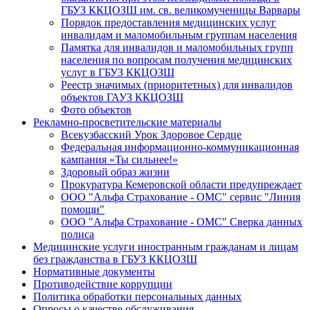
ГБУЗ ККЦОЗШ им. св. великомученицы Варвары
Порядок предоставления медицинских услуг
инвалидам и маломобильным группам населения
Памятка для инвалидов и маломобильных групп
населения по вопросам получения медицинских
услуг в ГБУЗ ККЦОЗШ
Реестр значимых (приоритетных) для инвалидов
объектов ГАУЗ ККЦОЗШ
Фото объектов
Рекламно-просветительские материалы
Всекузбасский Урок Здоровое Сердце
Федеральная информационно-коммуникационная
кампания «Ты сильнее!»
Здоровый образ жизни
Прокуратура Кемеровской области предупреждает
ООО "Альфа Страхование - ОМС" сервис "Линия
помощи"
ООО "Альфа Страхование - ОМС" Сверка данных
полиса
Медицинские услуги иностранным гражданам и лицам
без гражданства в ГБУЗ ККЦОЗШ
Нормативные документы
Противодействие коррупции
Политика обработки персональных данных
Опросы о качестве обслуживания